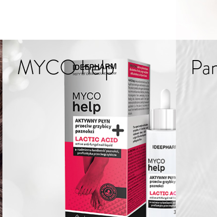
MYCO help
Pa