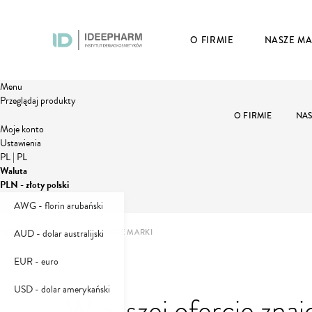
O FIRMIE
NASZE MA
Menu
Przeglądaj produkty
O FIRMIE
NAS
Moje konto
Ustawienia
PL
|
PL
Waluta
PLN - złoty polski
AWG - florin arubański
AUD - dolar australijski
STRONA GŁÓWNA
NASZE MARKI
EUR - euro
USD - dolar amerykański
W naszej ofercie znajd