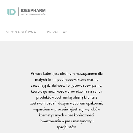
Przejdź
do
treści
KONTAKT
DO
POBRANIA
STRONA GŁÓWNA
PRIVATE LABEL
Private Label, jest idealnym rozwiązaniem dla
małych firm i podmiotów, które właśnie
zaczynają działalność. To gotowe rozwiązanie,
które daje możliwość wprowadzenia na rynek
produktów pod marką własną klienta z
zestawem badań, dużym wyborem opakowań,
wsparciem w procesie rejestracji wyrobów
kosmetycznych - bez konieczności
inwestowania w park maszynowy i
specjalistów.