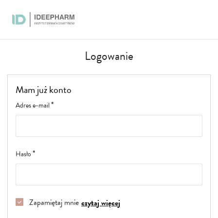
Przejdź
do
treści
DO
RT
KONTAKT
POBRANIA
Logowanie
Mam już konto
Adres e-mail
Hasło
Zapamiętaj mnie
czytaj więcej