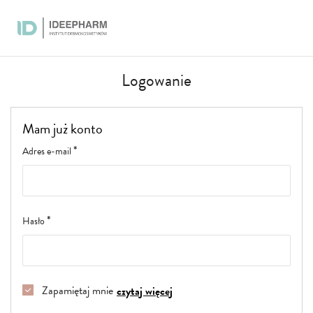
Przejdź
do
treści
DO
RT
KONTAKT
POBRANIA
Logowanie
Mam już konto
Adres e-mail
Hasło
Zapamiętaj mnie
czytaj więcej