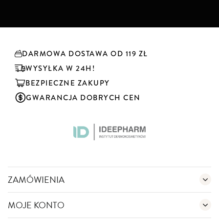
b
s
k
r
y
DARMOWA DOSTAWA OD 119 ZŁ
b
u
WYSYŁKA W 24H!
j
BEZPIECZNE ZAKUPY
n
a
GWARANCJA DOBRYCH CEN
s
z
n
e
w
s
l
e
ZAMÓWIENIA
t
t
MOJE KONTO
e
r