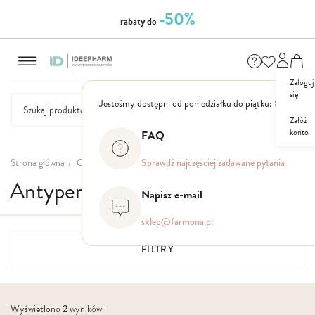
-50%
rabaty do
Przejdź
do
treści
Zaloguj
się
Jesteśmy dostępni od poniedziałku do piątku: 8.00 - 16
Załóż
konto
FAQ
NASZE
SEZONOWE
ZESTAWY
NOWOŚCI
OUTLET
P
MARKI
Strona główna
Ciało
Antyperspiranty
Sprawdź najczęściej zadawane pytania
Antyperspiranty
Napisz e-mail
sklep@farmona.pl
FILTRY
Wyświetlono
2
wyników