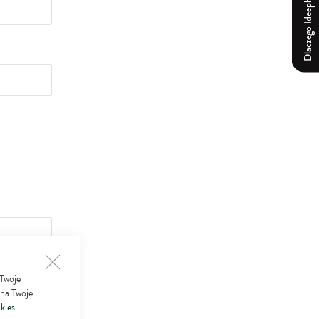
Dlaczego Ideepharm?
 Twoje
 na Twoje
kies