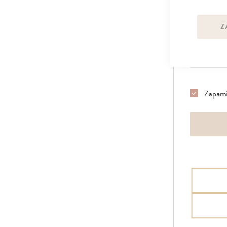
Siła hasła:
br
Z
Potwierdź has
Zapami