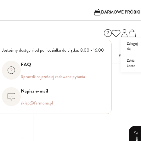
DARMOWE PRÓBKI
Zaloguj
się
Jesteśmy dostępni od poniedziałku do piątku: 8.00 - 16.00
I
NOWOŚCI
OUTLET
PROMOCJE
Załóż
FAQ
konto
Sprawdź najczęściej zadawane pytania
Napisz e-mail
sklep@farmona.pl