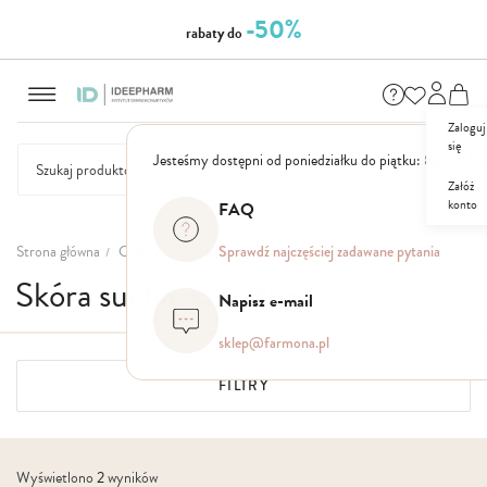
-50%
rabaty do
Przejdź
do
treści
Zaloguj
się
Jesteśmy dostępni od poniedziałku do piątku: 8.00 - 16
Załóż
konto
FAQ
NASZE
SEZONOWE
ZESTAWY
NOWOŚCI
OUTLET
P
MARKI
Strona główna
Ciało
Skóra sucha, szorstka
Sprawdź najczęściej zadawane pytania
Skóra sucha, szorstka
Napisz e-mail
sklep@farmona.pl
FILTRY
Wyświetlono
2
wyników