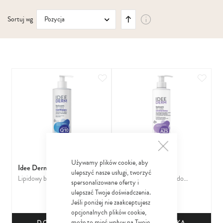
Ustaw
Sortuj wg
kierunek
malejący
Dodaj do ulubionych
Dodaj
Używamy plików cookie, aby
Idee Derm
Idee Derm
ulepszyć nasze usługi, tworzyć
Lipidowy balsam do ciała
Emolientowy Balsam do
spersonalizowane oferty i
17
24
nawilżający do pielęgnacji skóry
pielęgnacji ciała ze zmianami
99
29
ulepszać Twoje doświadczenia.
zł
zł
suchej i szorstkiej
łuszczycowymi i AZS
Jeśli poniżej nie zaakceptujesz
opcjonalnych plików cookie,
może to mieć wpływ na Twoje
DO KOSZYKA
DO KOSZYKA