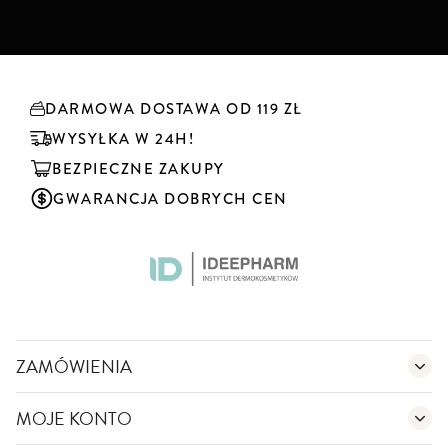
b
s
k
r
y
DARMOWA DOSTAWA OD 119 ZŁ
b
u
WYSYŁKA W 24H!
j
BEZPIECZNE ZAKUPY
n
a
GWARANCJA DOBRYCH CEN
s
z
n
e
w
s
l
e
ZAMÓWIENIA
t
t
MOJE KONTO
e
r