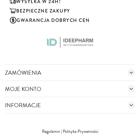
u
WYSYŁKA W 24H!
j
BEZPIECZNE ZAKUPY
n
a
GWARANCJA DOBRYCH CEN
s
z
n
e
w
s
l
e
ZAMÓWIENIA
t
t
MOJE KONTO
e
r
:
INFORMACJE
Regulamin
|
Polityka Prywatności