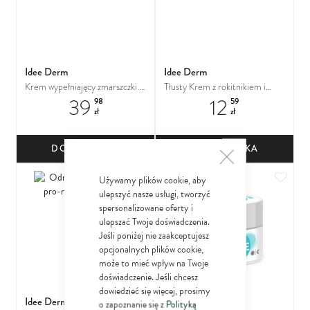
Idee Derm
Idee Derm
Krem wypełniający zmarszczki z
Tłusty Krem z rokitnikiem i
39
12
kolagenem 5% do cery dojrzałej
olejem arganowym do cery
98
59
zł
zł
bardzo suchej
DO KOSZYKA
DO KOSZYKA
Dodaj do ulubionych
Dodaj
Używamy plików cookie, aby
ulepszyć nasze usługi, tworzyć
spersonalizowane oferty i
ulepszać Twoje doświadczenia.
Jeśli poniżej nie zaakceptujesz
opcjonalnych plików cookie,
może to mieć wpływ na Twoje
doświadczenie. Jeśli chcesz
dowiedzieć się więcej, prosimy
Idee Derm
Idee Derm
o zapoznanie się z
Polityką