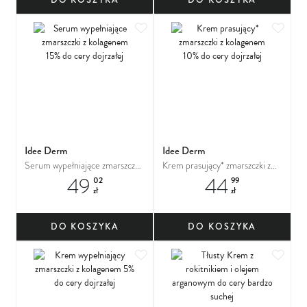
zmarszczkami
Dodaj do ulubionych
Dodaj
Idee Derm
Idee Derm
Serum wypełniające zmarszczki
Krem prasujący* zmarszczki z
49
44
z kolagenem 15% do cery
kolagenem 10% do cery
02
99
zł
zł
dojrzałej
dojrzałej
DO KOSZYKA
DO KOSZYKA
Dodaj do ulubionych
Dodaj