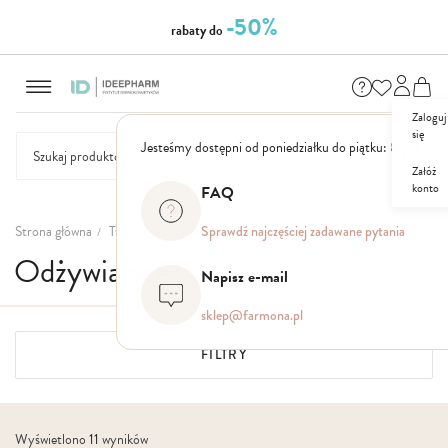
-50%
rabaty do
Przejdź
do
treści
Zaloguj
się
Jesteśmy dostępni od poniedziałku do piątku: 8.00 - 16
Załóż
konto
FAQ
NASZE
SEZONOWE
ZESTAWY
NOWOŚCI
OUTLET
P
MARKI
Strona główna
Twarz
Odżywiające
Sprawdź najczęściej zadawane pytania
Odżywiające
Napisz e-mail
sklep@farmona.pl
FILTRY
Wyświetlono
11
wyników