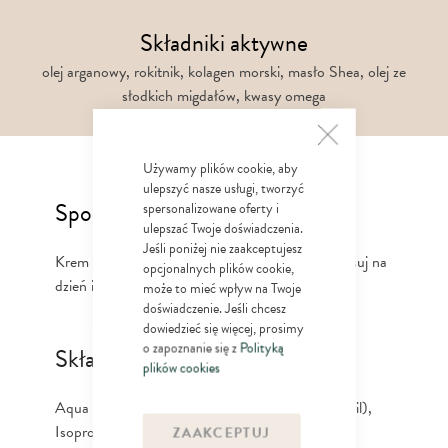
Składniki aktywne
olej arganowy, rokitnik, kolagen morski, masło Shea, olej ze
słodkich migdałów, kwasy omega
Używamy plików cookie, aby
ulepszyć nasze usługi, tworzyć
Sposób użycia
spersonalizowane oferty i
ulepszać Twoje doświadczenia.
Jeśli poniżej nie zaakceptujesz
Krem wmasuj w skórę twarzy, szyi i dekoltu. Stosuj na
opcjonalnych plików cookie,
dzień i na noc.
może to mieć wpływ na Twoje
doświadczenie. Jeśli chcesz
dowiedzieć się więcej, prosimy
o zapoznanie się z
Polityką
Składniki / Ingredients
plików cookies
Aqua (Water), Paraffinum Liquidum (Mineral Oil),
Isopropyl Myristate, Paraffin, Glyceryl
ZAAKCEPTUJ