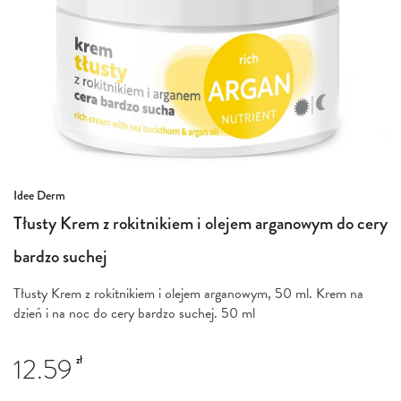
Przejdź
Idee Derm
na
Tłusty Krem z rokitnikiem i olejem arganowym do cery
początek
galerii
bardzo suchej
Tłusty Krem z rokitnikiem i olejem arganowym, 50 ml. Krem na
dzień i na noc do cery bardzo suchej. 50 ml
12.59
zł