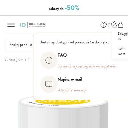
-50%
rabaty do
Przejdź
do
treści
Zaloguj
się
Jesteśmy dostępni od poniedziałku do piątku: 8.00 - 16
Załóż
konto
FAQ
NASZE
SEZONOWE
ZESTAWY
NOWOŚCI
OUTLET
P
Strona główna
Twarz
Regenerujące
MARKI
Sprawdź najczęściej zadawane pytania
Przejdź
na
Napisz e-mail
koniec
galerii
sklep@farmona.pl