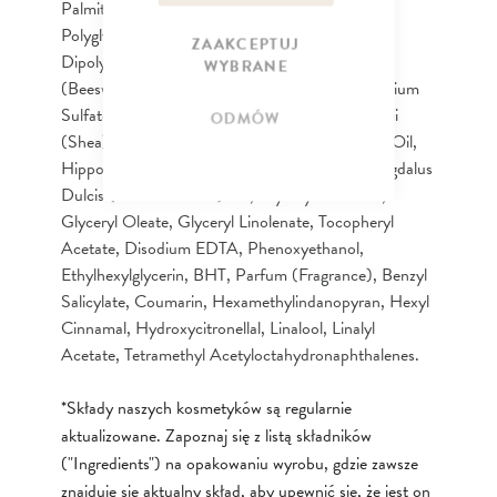
Palmitate/Stearate, PPG-15 Stearyl Ether,
Polyglyceryl-3 Diisostearate, PEG-30
ZAAKCEPTUJ
Dipolyhydroxystearate, Glycerin, Cera Alba
WYBRANE
(Beeswax), Stearic Acid, Cetyl Alcohol, Magnesium
Sulfate, Soluble Collagen, Butyrospermum Parkii
ODMÓW
(Shea) Butter, Argania Spinosa (Argan) Kernel Oil,
Hippophae Rhamnoides Seed Oil, Prunus Amygdalus
Dulcis (Sweet Almond) Oil, Glyceryl Linoleate,
Glyceryl Oleate, Glyceryl Linolenate, Tocopheryl
Acetate, Disodium EDTA, Phenoxyethanol,
Ethylhexylglycerin, BHT, Parfum (Fragrance), Benzyl
Salicylate, Coumarin, Hexamethylindanopyran, Hexyl
Cinnamal, Hydroxycitronellal, Linalool, Linalyl
Acetate, Tetramethyl Acetyloctahydronaphthalenes.
*Składy naszych kosmetyków są regularnie
aktualizowane. Zapoznaj się z listą składników
("Ingredients") na opakowaniu wyrobu, gdzie zawsze
znajduje się aktualny skład, aby upewnić się, że jest on