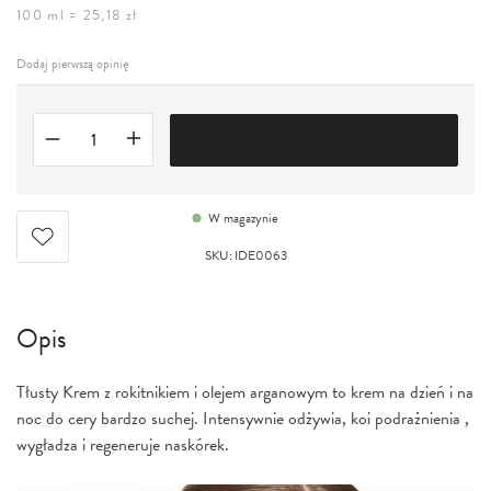
100 ml = 25,18 zł
Dodaj pierwszą opinię
DO KOSZYKA
W magazynie
SKU
:
IDE0063
Opis
Tłusty Krem z rokitnikiem i olejem arganowym to krem na dzień i na
noc do cery bardzo suchej. Intensywnie odżywia, koi podrażnienia ,
wygładza i regeneruje naskórek.