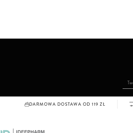
S
u
b
s
DARMOWA DOSTAWA OD 119 ZŁ
k
r
y
b
u