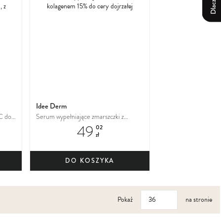
do
do
ulubionych
ulubionych
Idee Derm
 C do
Serum wypełniające zmarszczki z
49
ami
kolagenem 15% do cery dojrzałej
02
zł
cie i
DO KOSZYKA
Pokaż
na stronie