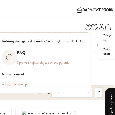
DARMOWE PRÓBKI
Zaloguj
się
Jesteśmy dostępni od poniedziałku do piątku: 8.00 - 16.00
I
NOWOŚCI
OUTLET
PROMOCJE
Załóż
FAQ
konto
Sprawdź najczęściej zadawane pytania
Napisz e-mail
sklep@farmona.pl
Ustaw
Sortuj wg
kierunek
Dlaczego Ideepharm?
malejący
Dodaj
Dodaj