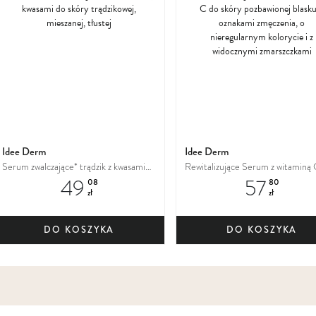
do
ulubionych
Idee Derm
Idee Derm
Serum zwalczające* trądzik z kwasami
Rewitalizujące Serum z witaminą
49
57
do skóry trądzikowej, mieszanej, tłustej
skóry pozbawionej blasku, z oznak
08
80
zł
zł
zmęczenia, o nieregularnym kolory
z widocznymi zmarszczkami
DO KOSZYKA
DO KOSZYKA