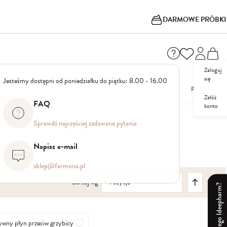
DARMOWE PRÓBKI
Zaloguj
się
Jesteśmy dostępni od poniedziałku do piątku: 8.00 - 16.00
I
NOWOŚCI
OUTLET
PROMOCJE
Załóż
FAQ
konto
Sprawdź najczęściej zadawane pytania
Napisz e-mail
sklep@farmona.pl
Ustaw
Sortuj wg
kierunek
Dlaczego Ideepharm?
malejący
Dodaj