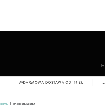
S
u
b
s
DARMOWA DOSTAWA OD 119 ZŁ
k
r
y
b
u