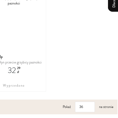
do
ulubionych
lp
łyn przeciw grzybicy paznokci
32
29
zł
Wyprzedano
Pokaż
na stronie