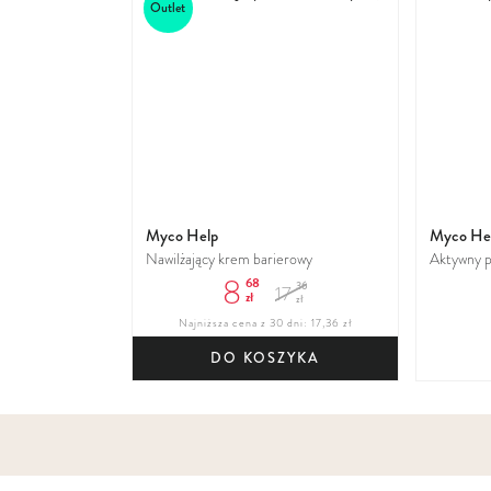
Outlet
do
ulubionych
Myco Help
Myco He
Nawilżający krem barierowy
Aktywny p
8
68
36
17
zł
zł
Najniższa cena z 30 dni: 17,36 zł
DO KOSZYKA