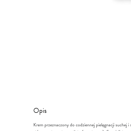
Przejdź
na
początek
galerii
Opis
Krem przeznaczony do codziennej pielęgnacji suchej i s