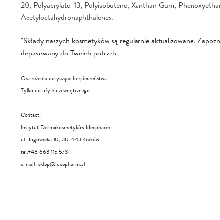
20, Polyacrylate-13, Polyisobutene, Xanthan Gum, Phenoxyethan
Acetyloctahydronaphthalenes.
*Składy naszych kosmetyków są regularnie aktualizowane. Zapoznaj 
dopasowany do Twoich potrzeb.
Ostrzeżenia dotyczące bezpieczeństwa:
Tylko do użytku zewnętrznego.
Contact:
Instytut Dermokosmetyków Ideepharm
ul. Jugowicka 10, 30-443 Kraków
tel.+48 663 115 573
e-mail:
sklep@ideepharm.pl