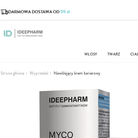
DARMOWA DOSTAWA OD
119 zł
WŁOSY
TWARZ
CIA
Strona główna
Wyprzedaż
Nawilżający krem barierowy
Przejdź
na
koniec
galerii