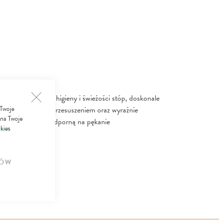
ie odpowiedniej higieny i świeżości stóp, doskonale
 Twoje
przed nadmiernym przesuszeniem oraz wyraźnie
 na Twoje
yniąc ją bardziej odporną na pękanie
kies
ÓW