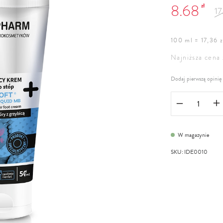
8.68
zł
17
100 ml = 17,36 z
Najniższa cena 
Dodaj pierwszą opinię
W magazynie
SKU
:
IDE0010