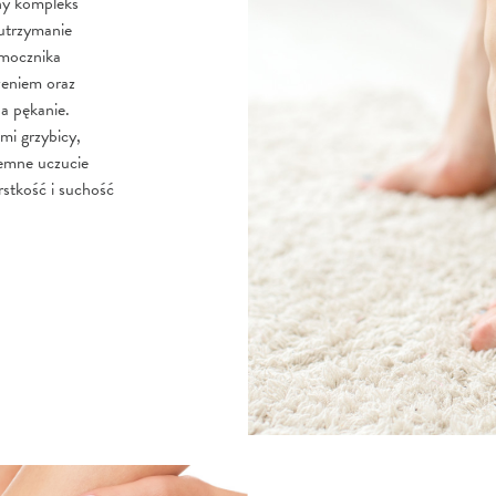
zny kompleks
rzymanie
 mocznika
zeniem oraz
na pękanie.
mi grzybicy,
jemne uczucie
rstkość i suchość