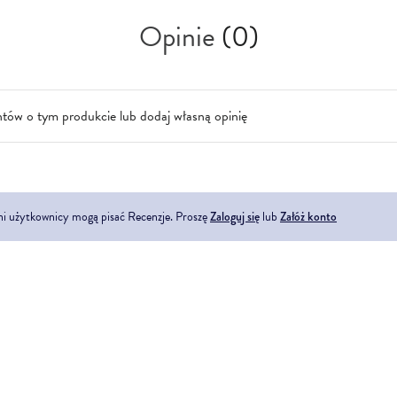
Opinie
(0)
ntów o tym produkcie lub dodaj własną opinię
ni użytkownicy mogą pisać Recenzje. Proszę
Zaloguj się
lub
Załóż konto