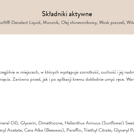
Składniki aktywne
ft® Decalact Liquid, Mocznik, Olej słonecznikowy, Wosk pszczeli, Wi
zczególnie w miejscach, w których występuje szorstkość, suchość i jej na
ęcia. Zarówno przed, jak i po aplikacji kremu dokładnie umyć ręce. War
eral Oil), Glycerin, Dimethicone, Helianthus Annuus (Sunflower) Seed O
l Acetate, Cera Alba (Beeswax), Paraffin, Triethyl Citrate, Glyceryl Pa