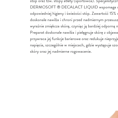
stóp oraz tzw. stopy atlety (sportowca). Specjalistyc
DERMOSOFT ® DECALACT LIQUID wspomaga ut
odpowiedniej higieny i świeżości stóp. Zawartość 15%
doskonale nawilża i chroni przed nadmiernym przesus
wyraźnie zmiękcza skórę, czyniąc ją bardziej odporną 
Preparat doskonale nawilża i pielęgnuje skórę z objawa
przywraca jej funkcje barierowe oraz redukuje nieprzy
napięcia, szczególnie w miejscach, gdzie występuje szo
skóry oraz jej nadmierne rogowacenie.