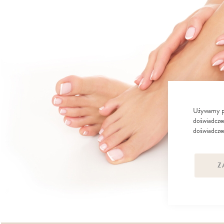
Używamy pli
doświadczen
doświadczen
Z