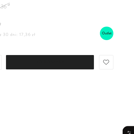
.36
zł
ł
Outlet
z 30 dni: 17,36 zł
DO KOSZYKA