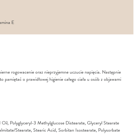
tamina E
dmierne rogowacenie oraz nieprzyjemne uczucie napięcia. Następnie
to pamiętać o prawidłowej higienie całego ciała u osób z objawami
il, Polyglyceryl-3 Methylglucose Distearate, Glyceryl Stearate
lmitate/Stearate, Stearic Acid, Sorbitan Isostearate, Polysorbate