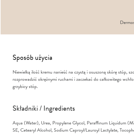
Dermoso
Sposób użycia
Niewielką ilość kremu nanieść na czystą i osuszoną skórę stóp, s
rozprowadzić okrężnymi ruchami i zaczekać do całkowitego wchłoni
grzybicy stóp.
Składniki / Ingredients
Aqua (Water), Urea, Propylene Glycol, Paraffinum Liquidum (Min
SE, Cetearyl Alcohol, Sodium Caproyl/Lauroyl Lactylate, Tocophery