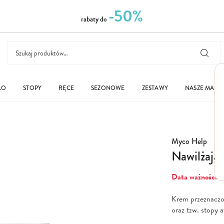
-50%
rabaty do
ŁO
STOPY
RĘCE
SEZONOWE
ZESTAWY
NASZE MARK
Myco Help
Nawilżają
Data ważności d
Krem przeznaczony
oraz tzw. stopy 