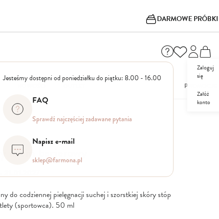
DARMOWE PRÓBKI
Zaloguj
się
Jesteśmy dostępni od poniedziałku do piątku: 8.00 - 16.00
I
NOWOŚCI
OUTLET
PROMOCJE
Załóż
FAQ
konto
Sprawdź najczęściej zadawane pytania
Napisz e-mail
cy krem barierowy
sklep@farmona.pl
o 31.01.2027
 do codziennej pielęgnacji suchej i szorstkiej skóry stóp
atlety (sportowca). 50 ml