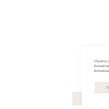
Używamy pli
doświadczen
doświadczen
Z