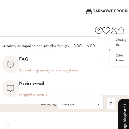
DARMOWE PRÓBKI
Zaloguj
się
Jesteśmy dostępni od poniedziałku do piątku: 8.00 - 16.00
I
NOWOŚCI
OUTLET
PROMOCJE
Załóż
FAQ
konto
Sprawdź najczęściej zadawane pytania
Napisz e-mail
sklep@farmona.pl
Ustaw
Sortuj wg
kierunek
Dlaczego Ideepharm?
malejący
Dodaj