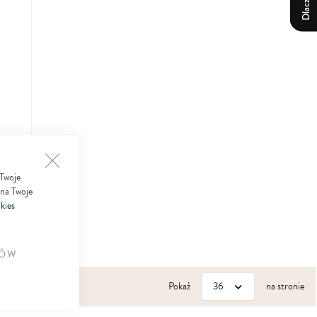
do
ulubionych
 Twoje
,
 na Twoje
eracji
kies
ÓW
Pokaż
na stronie