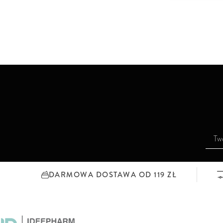
S
u
b
s
DARMOWA DOSTAWA OD 119 ZŁ
k
r
y
b
u