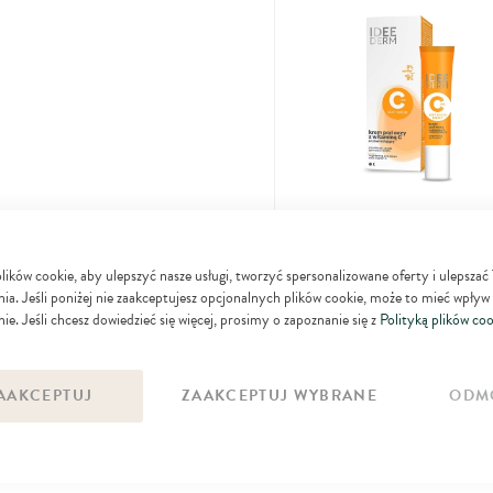
Idee Derm
Rozświetlający krem pod oczy z
ków cookie, aby ulepszyć nasze usługi, tworzyć spersonalizowane oferty i ulepszać
32
witaminą C dla każdego typu cery
92
ia. Jeśli poniżej nie zaakceptujesz opcjonalnych plików cookie, może to mieć wpływ
zł
szczególnie tej wymagającej regen
ie. Jeśli chcesz dowiedzieć się więcej, prosimy o zapoznanie się z
Polityką plików coo
i blasku
DO KOSZYKA
AAKCEPTUJ
ZAAKCEPTUJ WYBRANE
ODM