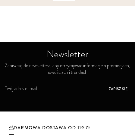
Newsletter
Zapisz się do newslettera, aby otrzymywać informacje o promocjach,
nowościach i trendach.
S
ZAPISZ SIĘ
u
b
s
k
r
y
DARMOWA DOSTAWA OD 119 ZŁ
b