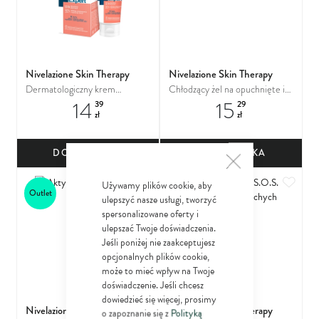
Nivelazione Skin Therapy
Nivelazione Skin Therapy
Dermatologiczny krem
Chłodzący żel na opuchnięte i
14
15
naprawczy na pękające pięty
zmęczone nogi z kasztanowcem,
39
29
zł
zł
arniką
DO KOSZYKA
DO KOSZYKA
Dodaj do ulubionych
Dodaj
Używamy plików cookie, aby
Outlet
ulepszyć nasze usługi, tworzyć
spersonalizowane oferty i
ulepszać Twoje doświadczenia.
Jeśli poniżej nie zaakceptujesz
opcjonalnych plików cookie,
może to mieć wpływ na Twoje
doświadczenie. Jeśli chcesz
dowiedzieć się więcej, prosimy
Nivelazione Skin Therapy
Nivelazione Skin Therapy
o zapoznanie się z
Polityką