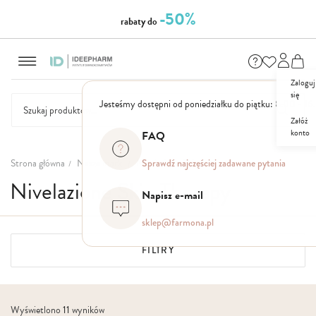
-50%
rabaty do
Przejdź
do
treści
Zaloguj
się
Jesteśmy dostępni od poniedziałku do piątku: 8.00 - 16
Załóż
konto
FAQ
NASZE
SEZONOWE
ZESTAWY
NOWOŚCI
OUTLET
P
MARKI
Strona główna
Nasze marki
Nivelazione Skin Therapy
Sprawdź najczęściej zadawane pytania
Nivelazione Skin Therapy
Napisz e-mail
sklep@farmona.pl
FILTRY
Wyświetlono
11
wyników