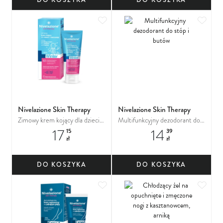
Dodaj do ulubionych
Dodaj
Nivelazione Skin Therapy
Nivelazione Skin Therapy
Zimowy krem kojący dla dzieci i
Multifunkcyjny dezodorant do
17
14
niemowląt
stóp i butów
15
39
zł
zł
DO KOSZYKA
DO KOSZYKA
Dodaj do ulubionych
Dodaj