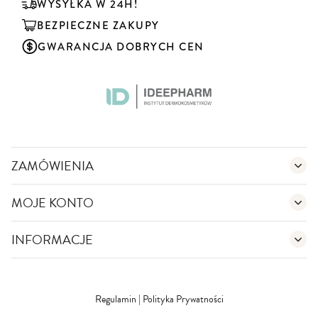
u
WYSYŁKA W 24H!
j
BEZPIECZNE ZAKUPY
n
a
GWARANCJA DOBRYCH CEN
s
z
n
e
w
s
l
e
ZAMÓWIENIA
t
t
MOJE KONTO
e
r
:
INFORMACJE
Regulamin
|
Polityka Prywatności