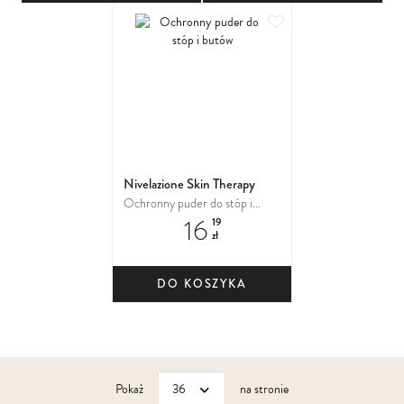
Dodaj do ulubionych
Nivelazione Skin Therapy
Ochronny puder do stóp i
16
butów
19
zł
DO KOSZYKA
Pokaż
na stronie