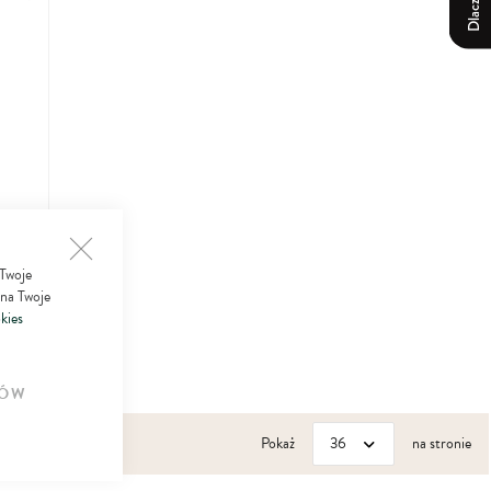
do
ulubionych
 Twoje
 na Twoje
kies
ÓW
Pokaż
na stronie