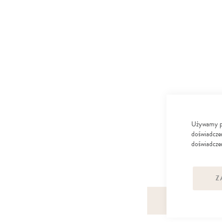
Używamy pli
doświadczen
doświadczen
Z