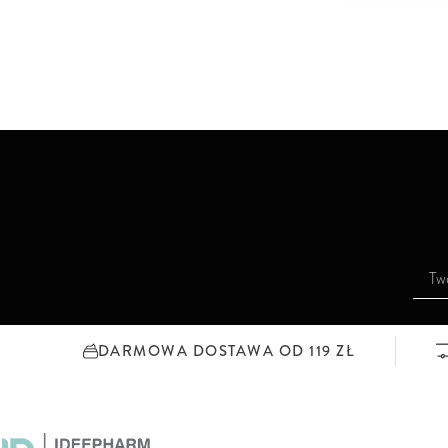
S
u
b
s
DARMOWA DOSTAWA OD 119 ZŁ
k
r
y
b
u