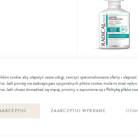
Radical Med
Szampon hipoalergiczny
ków cookie, aby ulepszyć nasze usługi, tworzyć spersonalizowane oferty i ulepszać
17
99
ia. Jeśli poniżej nie zaakceptujesz opcjonalnych plików cookie, może to mieć wpływ
zł
ie. Jeśli chcesz dowiedzieć się więcej, prosimy o zapoznanie się z
Polityką plików coo
DO KOSZYKA
AAKCEPTUJ
ZAAKCEPTUJ WYBRANE
ODM