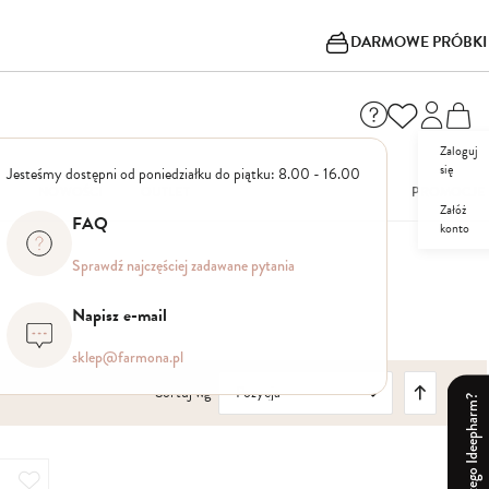
DARMOWE PRÓBKI
Zaloguj
się
Jesteśmy dostępni od poniedziałku do piątku: 8.00 - 16.00
I
NOWOŚCI
OUTLET
PROMOCJE
Załóż
FAQ
konto
Sprawdź najczęściej zadawane pytania
Napisz e-mail
sklep@farmona.pl
Ustaw
Sortuj wg
kierunek
Dlaczego Ideepharm?
malejący
Dodaj