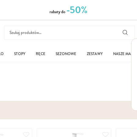
-50%
rabaty do
ŁO
STOPY
RĘCE
SEZONOWE
ZESTAWY
NASZE MARK
Dodaj
Dodaj