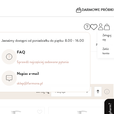
DARMOWE PRÓBKI
Zaloguj
się
Jesteśmy dostępni od poniedziałku do piątku: 8.00 - 16.00
I
NOWOŚCI
OUTLET
PROMOCJE
Załóż
FAQ
konto
Sprawdź najczęściej zadawane pytania
Napisz e-mail
sklep@farmona.pl
Ustaw
Sortuj wg
kierunek
malejący
Dodaj
Dod