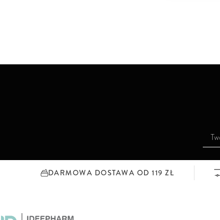
S
u
b
s
DARMOWA DOSTAWA OD 119 ZŁ
k
r
y
b
u