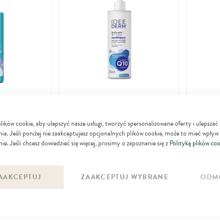
do
do
ulubionych
ulubionych
Idee Derm
Idee Der
, ciała i włosów
Lipidowy balsam do ciała nawilżający do
Emoliento
ków cookie, aby ulepszyć nasze usługi, tworzyć spersonalizowane oferty i ulepszać
17
gicznej i
pielęgnacji skóry suchej i szorstkiej
ciała ze 
99
02
9
ia. Jeśli poniżej nie zaakceptujesz opcjonalnych plików cookie, może to mieć wpływ
zł
zł
ie. Jeśli chcesz dowiedzieć się więcej, prosimy o zapoznanie się z
Polityką plików coo
dni: 11,69 zł
DO KOSZYKA
ZYKA
AAKCEPTUJ
ZAAKCEPTUJ WYBRANE
ODM