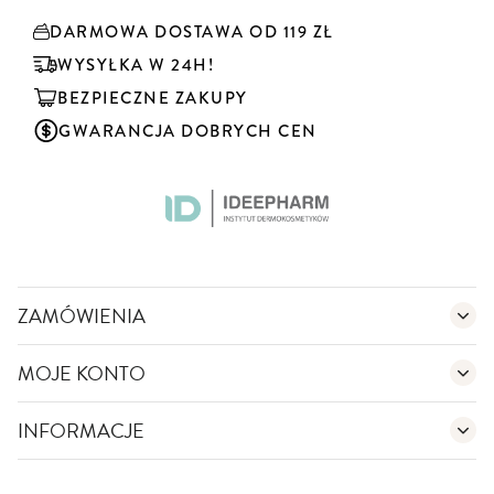
y
DARMOWA DOSTAWA OD 119 ZŁ
b
u
WYSYŁKA W 24H!
j
BEZPIECZNE ZAKUPY
n
a
GWARANCJA DOBRYCH CEN
s
z
n
e
w
s
l
e
ZAMÓWIENIA
t
t
MOJE KONTO
e
r
:
INFORMACJE