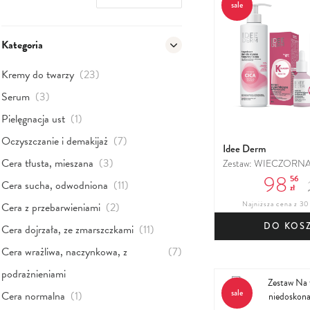
sale
Kategoria
produkty
Kremy do twarzy
(23)
produkty
Serum
(3)
produkt
Pielęgnacja ust
(1)
produkty
Oczyszczanie i demakijaż
(7)
Idee Derm
produkty
Cera tłusta, mieszana
(3)
Zestaw: WIECZORN
98
PIELĘGNACYJNA
56
produkty
Cera sucha, odwodniona
(11)
zł
produkty
Cera z przebarwieniami
(2)
Najniższa cena z 30 
DO KOS
produkty
Cera dojrzała, ze zmarszczkami
(11)
produkty
Cera wrażliwa, naczynkowa, z
(7)
podrażnieniami
produkt
sale
Cera normalna
(1)