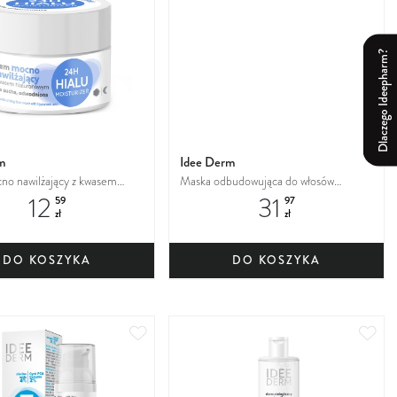
ulubionych
ulu
Dlaczego Ideepharm?
m
Idee Derm
o nawilżający z kwasem
Maska odbudowująca do włosów
12
31
owym
wysokoporowatych
59
97
zł
zł
DO KOSZYKA
DO KOSZYKA
Dodaj
Dod
do
do
ulubionych
ulu