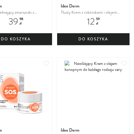
m
Idee Derm
łniający zmarszczki z
Tłusty Krem z rokitnikiem i olejem
39
12
 5% do cery dojrzałej
arganowym do cery bardzo suchej
98
59
zł
zł
DO KOSZYKA
DO KOSZYKA
Dodaj
Dod
do
do
ulubionych
ulu
m
Idee Derm