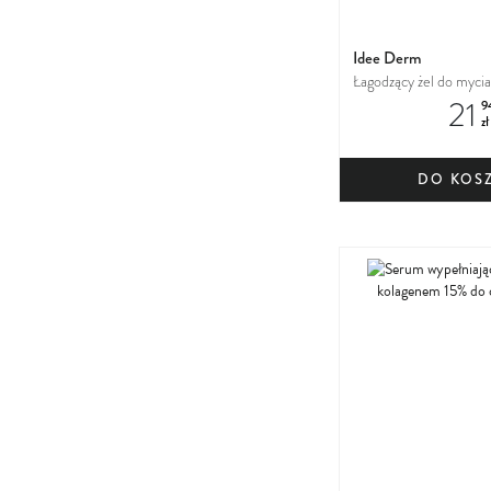
Idee Derm
Łagodzący żel do mycia
21
9
zł
DO KOS