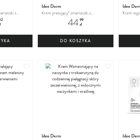
Idee Derm
Idee Der
arszczki z
Krem prasujący* zmarszczki z
Krem wype
44
 dojrzałej
kolagenem 10% do cery dojrzałej
kolagenem
02
99
ł
zł
ZYKA
DO KOSZYKA
Dodaj
Dodaj
do
do
ulubionych
ulubionych
Idee Derm
Idee Der