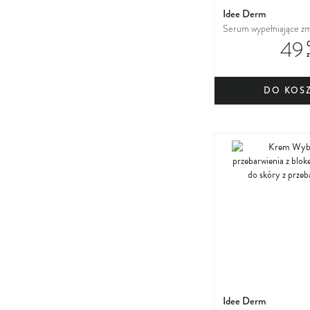
Idee Derm
Serum wypełniające zm
49
kolagenem 15% do cery
z
DO KOS
Idee Derm