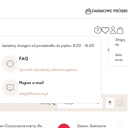
DARMOWE PRÓBKI
Zaloguj
się
Jesteśmy dostępni od poniedziałku do piątku: 8.00 - 16.00
I
NOWOŚCI
OUTLET
PROMOCJE
Załóż
FAQ
konto
Sprawdź najczęściej zadawane pytania
Napisz e-mail
sklep@farmona.pl
Ustaw
Sortuj wg
kierunek
malejący
Dodaj
Dod