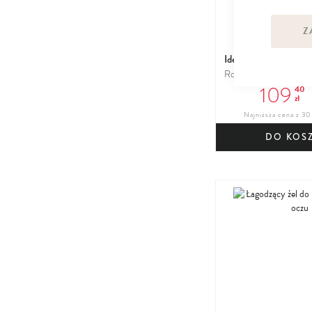
Z
Idee Derm
Rozświetlająca witami
109
40
zł
Najniższa cena z 30 
DO KOS