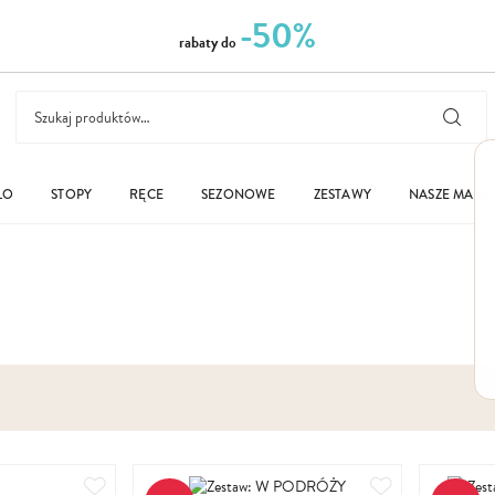
-50%
rabaty do
ŁO
STOPY
RĘCE
SEZONOWE
ZESTAWY
NASZE MARK
Dodaj
Dodaj