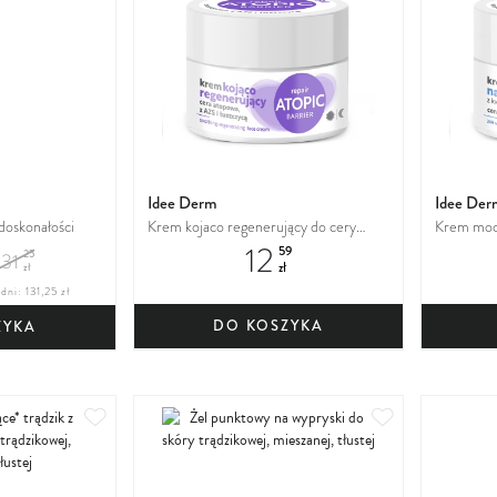
ulubionych
ulubionych
Idee Derm
Idee Der
edoskonałości
Krem kojaco regenerujący do cery
Krem mocn
12
atopowej, z AZS i łuszczycą
hialuron
59
25
131
zł
zł
dni: 131,25 zł
DO KOSZYKA
ZYKA
Dodaj
Dodaj
do
do
ulubionych
ulubionych