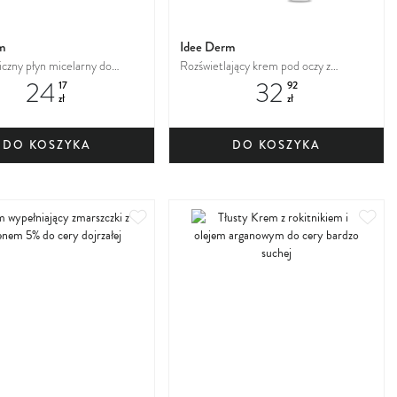
m
Idee Derm
iczny płyn micelarny do
Rozświetlający krem pod oczy z
24
32
czu
witaminą C dla każdego typu cery,
17
92
zł
zł
szczególnie tej wymagającej regeneracji
i blasku
DO KOSZYKA
DO KOSZYKA
Dodaj
Dod
do
do
ulubionych
ulu