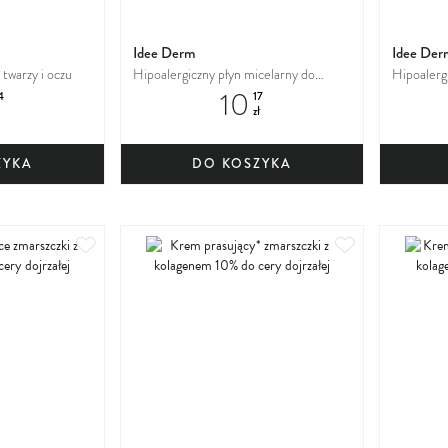
Idee Derm
Idee Der
 twarzy i oczu
Hipoalergiczny płyn micelarny do
Hipoalerg
10
twarzy i oczu
twarzy i o
4
17
zł
ZYKA
DO KOSZYKA
Dodaj
Dodaj
do
do
ulubionych
ulubionych