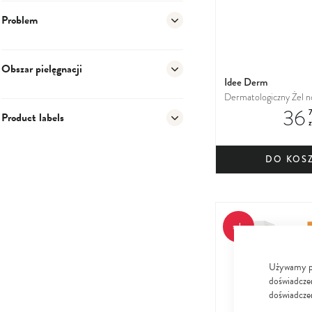
Problem
Obszar pielęgnacji
Idee Derm
Dermatologiczny Żel n
36
mycia twarzy do skóry 
Product labels
z
mieszanej, tłustej
DO KOS
sale
Używamy pli
doświadczen
doświadczen