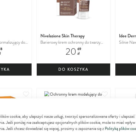
Nivelazione Skin Therapy
Idee Der
ormalizujący do
Barierowy krem ochronny do twarzy
Silnie Na
20
trądzikowej,
SPF
skóry bar
78
69
ł
zł
ZYKA
DO KOSZYKA
Dodaj
Dodaj
do
do
ulubionych
ulubionych
ków cookie, aby ulepszyć nasze usługi, tworzyć spersonalizowane oferty i ulepszać
ia. Jeśli poniżej nie zaakceptujesz opcjonalnych plików cookie, może to mieć wpływ
ie. Jeśli chcesz dowiedzieć się więcej, prosimy o zapoznanie się z
Polityką plików coo