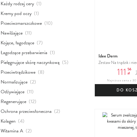
produkt
Każdy rodzaj cery
(1)
produkt
Kremy pod oczy
(1)
produkty
Przeciwzmarszczkowe
(10)
produkty
Nawilżające
(11)
produkty
Kojące, łagodzące
(7)
produkt
Łagodzące przebarwienia
(1)
Idee Derm
produkty
Pielęgnujące skórę naczynkową
(5)
Zestaw Na trądzik i ni
111
56
produkty
Przeciwtrądzikowe
(8)
zł
produkty
Normalizujące
(2)
Najniższa cena z 30 
DO KOS
produkty
Odżywiające
(11)
produkty
Regenerujące
(12)
produkty
Ochrona przeciwsłoneczna
(2)
produkty
Kolagen
(4)
produkty
Witamina A
(2)