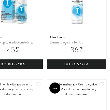
m
Idee Derm
lujący niedoskonałości z
Dermatologiczny Tonik
45
36
licylowym do skóry
mikrozłuszczający do skóry trądzikowej,
39
78
zł
zł
j, mieszanej, tłustej
mieszanej, tłustej
DO KOSZYKA
DO KOSZYKA
Dodaj
Dod
new
do
do
ulubionych
ulu