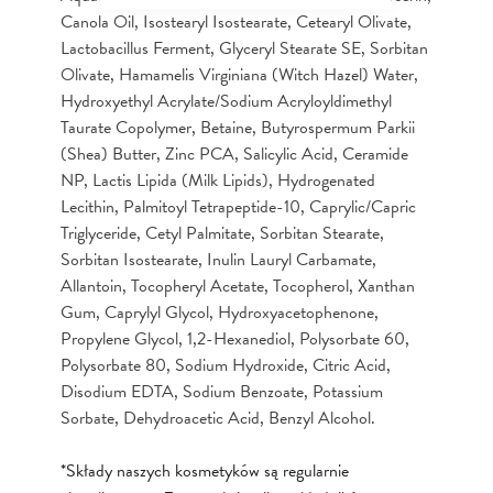
Canola Oil, Isostearyl Isostearate, Cetearyl Olivate,
Lactobacillus Ferment, Glyceryl Stearate SE, Sorbitan
Olivate, Hamamelis Virginiana (Witch Hazel) Water,
Hydroxyethyl Acrylate/Sodium Acryloyldimethyl
Taurate Copolymer, Betaine, Butyrospermum Parkii
(Shea) Butter, Zinc PCA, Salicylic Acid, Ceramide
NP, Lactis Lipida (Milk Lipids), Hydrogenated
Lecithin, Palmitoyl Tetrapeptide-10, Caprylic/Capric
Triglyceride, Cetyl Palmitate, Sorbitan Stearate,
Sorbitan Isostearate, Inulin Lauryl Carbamate,
Allantoin, Tocopheryl Acetate, Tocopherol, Xanthan
Gum, Caprylyl Glycol, Hydroxyacetophenone,
Propylene Glycol, 1,2-Hexanediol, Polysorbate 60,
Polysorbate 80, Sodium Hydroxide, Citric Acid,
Disodium EDTA, Sodium Benzoate, Potassium
Sorbate, Dehydroacetic Acid, Benzyl Alcohol.
*Składy naszych kosmetyków są regularnie