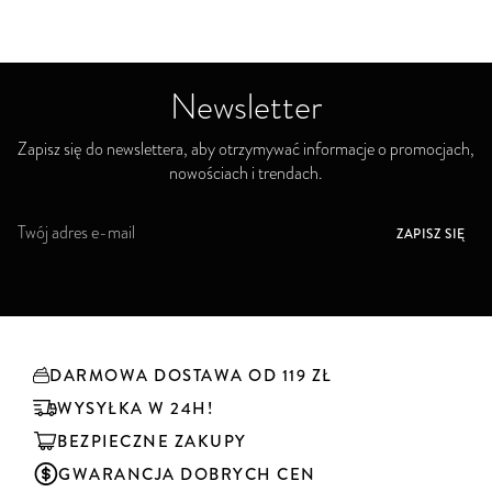
Newsletter
Zapisz się do newslettera, aby otrzymywać informacje o promocjach,
nowościach i trendach.
S
ZAPISZ SIĘ
u
b
s
k
r
y
DARMOWA DOSTAWA OD 119 ZŁ
b
u
WYSYŁKA W 24H!
j
BEZPIECZNE ZAKUPY
n
a
GWARANCJA DOBRYCH CEN