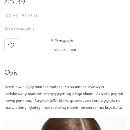
45.39
100 ml = 90,78 zł
Dodaj pierwszą opinię
W magazynie
SKU
:
IDE0068
Opis
Krem niwelujący niedoskonałości z kwasem salicylowym
dedykowany osobom zmagającym się z trądzikiem. Zawiera peptyd
nowej generacji -Crystalide®, który sprawia, że skóra wygląda na
rozświetloną, gładką i nieskazitelną niczym powierzchnia kryształu.