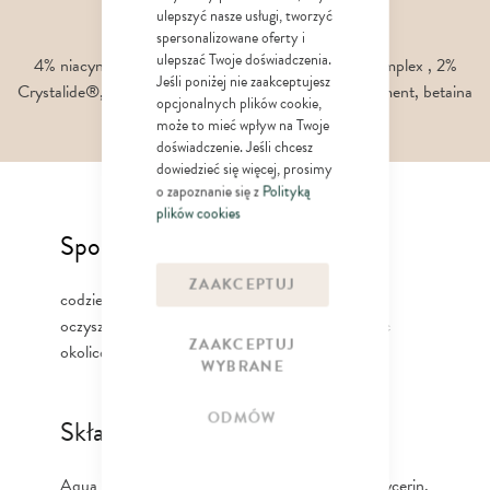
ulepszyć nasze usługi, tworzyć
Składniki aktywne
spersonalizowane oferty i
ulepszać Twoje doświadczenia.
4% niacynamid, kwas salicylowy, 2% Cynk PCA Complex , 2%
Jeśli poniżej nie zaakceptujesz
Crystalide®, ceramidy, postbiotyk - Lactobacillus Ferment, betaina
opcjonalnych plików cookie,
cukrowa, olej canola, masło shea
może to mieć wpływ na Twoje
doświadczenie. Jeśli chcesz
dowiedzieć się więcej, prosimy
o zapoznanie się z
Polityką
plików cookies
Sposób użycia
ZAAKCEPTUJ
codziennie rano i wieczorem wmasuj krem w
oczyszczoną skórę twarzy, szyi i dekoltu, omijając
ZAAKCEPTUJ
okolice oczu.
WYBRANE
ODMÓW
Składniki / Ingredients
Aqua (Water), Niacinamide, C15-19 Alkane, Glycerin,