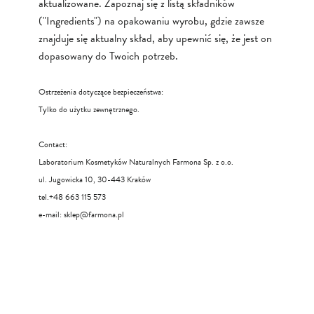
aktualizowane. Zapoznaj się z listą składników
("Ingredients") na opakowaniu wyrobu, gdzie zawsze
znajduje się aktualny skład, aby upewnić się, że jest on
dopasowany do Twoich potrzeb.
Ostrzeżenia dotyczące bezpieczeństwa:
Tylko do użytku zewnętrznego.
Contact:
Laboratorium Kosmetyków Naturalnych Farmona Sp. z o.o.
ul. Jugowicka 10, 30-443 Kraków
tel.+48 663 115 573
e-mail:
sklep@farmona.pl