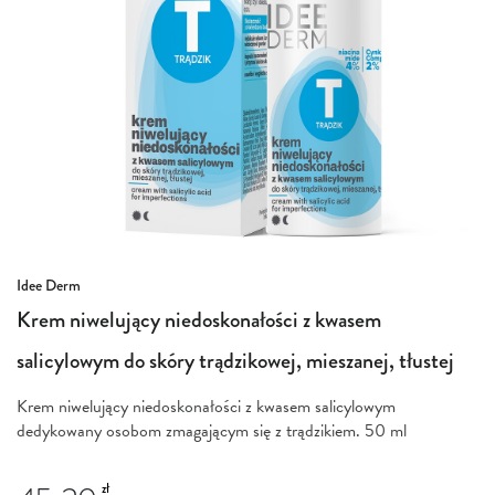
Przejdź
Idee Derm
na
Krem niwelujący niedoskonałości z kwasem
początek
galerii
salicylowym do skóry trądzikowej, mieszanej, tłustej
Krem niwelujący niedoskonałości z kwasem salicylowym
dedykowany osobom zmagającym się z trądzikiem. 50 ml
zł