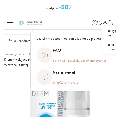
-50%
rabaty do
Przejdź
do
treści
Zaloguj
się
Jesteśmy dostępni od poniedziałku do piątku: 8.00 - 16
Załóż
konto
FAQ
NASZE
SEZONOWE
ZESTAWY
NOWOŚCI
OUTLET
P
Strona główna
Twarz
Przeciwtrądzikowe
MARKI
Krem niwelujący niedoskonałości z kwasem salicylowym do skóry trądzikowej,
Sprawdź najczęściej zadawane pytania
mieszanej, tłustej
Napisz e-mail
Przejdź
na
sklep@farmona.pl
koniec
galerii