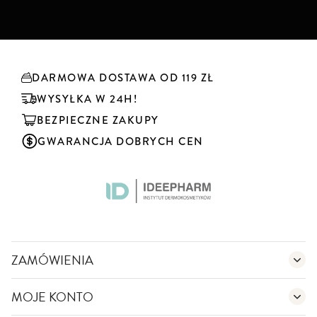
b
s
k
r
y
DARMOWA DOSTAWA OD 119 ZŁ
b
u
WYSYŁKA W 24H!
j
BEZPIECZNE ZAKUPY
n
a
GWARANCJA DOBRYCH CEN
s
z
n
e
w
s
l
e
ZAMÓWIENIA
t
t
MOJE KONTO
e
r