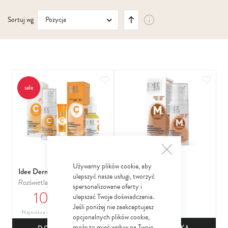
Ustaw
Sortuj wg
kierunek
malejący
Dodaj do ulubionych
Dodaj
sale
Używamy plików cookie, aby
Idee Derm
Idee Derm
ulepszyć nasze usługi, tworzyć
Rozświetlająca witamina C
Krem Wybielający
spersonalizowane oferty i
109
35
40
przebarwienia z blokerem
66
71
ulepszać Twoje doświadczenia.
128
zł
zł
zł
melaniny do skóry z
Jeśli poniżej nie zaakceptujesz
Najniższa cena z 30 dni: 87,56 zł
przebarwieniami
opcjonalnych plików cookie,
może to mieć wpływ na Twoje
DO KOSZYKA