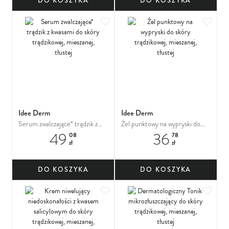
DO KOSZYKA
DO KOSZYKA
Dodaj do ulubionych
Dodaj
Idee Derm
Idee Derm
Serum zwalczające* trądzik z
Żel punktowy na wypryski do
49
36
kwasami do skóry trądzikowej,
skóry trądzikowej, mieszanej,
08
78
zł
zł
mieszanej, tłustej
tłustej
DO KOSZYKA
DO KOSZYKA
Dodaj do ulubionych
Dodaj