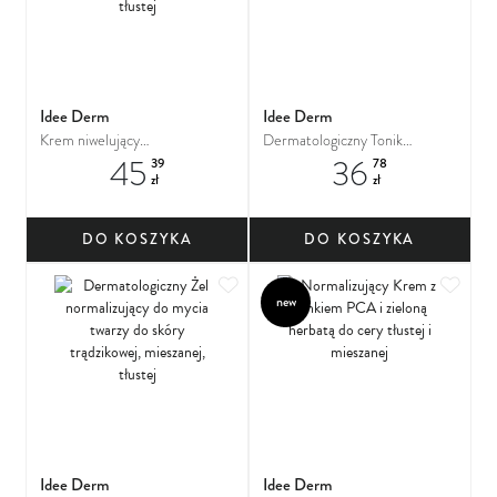
Idee Derm
Idee Derm
Krem niwelujący
Dermatologiczny Tonik
45
36
niedoskonałości z kwasem
mikrozłuszczający do skóry
39
78
zł
zł
salicylowym do skóry
trądzikowej, mieszanej, tłustej
trądzikowej, mieszanej, tłustej
DO KOSZYKA
DO KOSZYKA
Dodaj do ulubionych
Dodaj
new
Idee Derm
Idee Derm