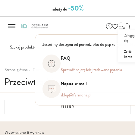
-50%
rabaty do
Przejdź
NASZE
SEZONOWE
ZESTAWY
NOWOŚCI
OUTLET
P
do
MARKI
treści
Zaloguj
się
Jesteśmy dostępni od poniedziałku do piątku: 8.00 - 16
Załóż
konto
FAQ
Strona główna
Twarz
Przeciwtrądzikowe
Sprawdź najczęściej zadawane pytania
Przeciwtrądzikowe
Napisz e-mail
sklep@farmona.pl
FILTRY
Wyświetlono
8
wyników