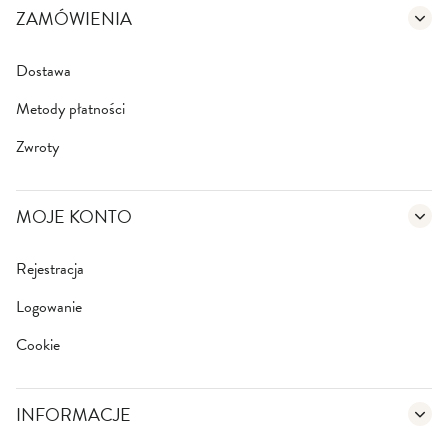
e
ZAMÓWIENIA
t
t
e
Dostawa
r
Metody płatności
:
Zwroty
MOJE KONTO
Rejestracja
Logowanie
Cookie
INFORMACJE