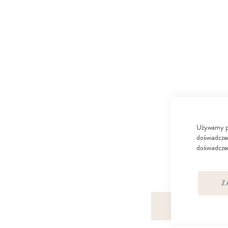
Używamy pli
doświadczen
doświadczen
Z