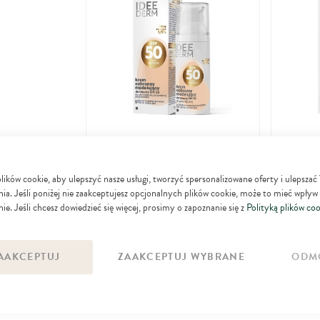
do
ulubionych
Idee Derm
Idee Der
Ochronny krem modelujący do twarzy
Całorocz
ków cookie, aby ulepszyć nasze usługi, tworzyć spersonalizowane oferty i ulepszać
50
SPF 50 do cery dojrzałej, pozbawionej
skóry wraż
00
ia. Jeśli poniżej nie zaakceptujesz opcjonalnych plików cookie, może to mieć wpływ
zł
elastyczności, z oznakami starzenia
ie. Jeśli chcesz dowiedzieć się więcej, prosimy o zapoznanie się z
Polityką plików coo
DO KOSZYKA
AAKCEPTUJ
ZAAKCEPTUJ WYBRANE
ODM