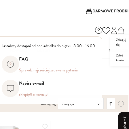
DARMOWE PRÓBKI
Zaloguj
się
Jesteśmy dostępni od poniedziałku do piątku: 8.00 - 16.00
I
NOWOŚCI
OUTLET
PROMOCJE
Załóż
FAQ
konto
Sprawdź najczęściej zadawane pytania
Napisz e-mail
sklep@farmona.pl
Ustaw
Sortuj wg
kierunek
malejący
Dodaj