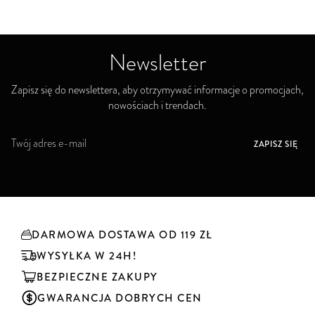
Newsletter
Zapisz się do newslettera, aby otrzymywać informacje o promocjach,
nowościach i trendach.
S
ZAPISZ SIĘ
u
b
s
k
r
y
DARMOWA DOSTAWA OD 119 ZŁ
b
u
WYSYŁKA W 24H!
j
BEZPIECZNE ZAKUPY
n
a
GWARANCJA DOBRYCH CEN
s