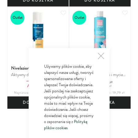
DO KOSZYKA
DO KOSZYKA
Dodaj do ulubionych
Dodaj
Outlet
Outlet
ZAMKNIJ
Używamy plików cookie, aby
Nivelazione Skin Therapy
Idee Derm Baby
ulepszyć nasze usługi, tworzyć
Aktywny dezodorant do stóp
Emulsja 2w1 do kąpieli i mycia
spersonalizowane oferty i
7
11
5w1
08
ciała dla skóry wrażliwej,
24
39
29
14
18
ulepszać Twoje doświadczenia.
zł
zł
zł
zł
alergicznej i atopowej
Jeśli poniżej nie zaakceptujesz
Najniższa cena z 30 dni: 8,85 zł
Najniższa cena z 30 dni: 19,79 zł
opcjonalnych plików cookie,
DO KOSZYKA
DO KOSZYKA
może to mieć wpływ na Twoje
doświadczenie. Jeśli chcesz
Dodaj do ulubionych
dowiedzieć się więcej, prosimy
Outlet
o zapoznanie się z
Polityką
plików cookies