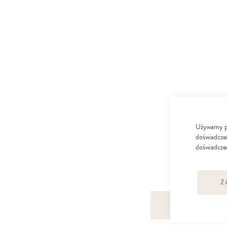
Używamy pli
doświadczen
doświadczen
Z