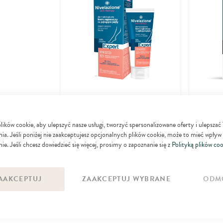
do
ulubionych
Nivelazione Skin Therapy
Nivelazio
Dermatologiczny krem naprawczy na
Aktywny k
ków cookie, aby ulepszyć nasze usługi, tworzyć spersonalizowane oferty i ulepszać
14
pękające pięty
suchych
39
ia. Jeśli poniżej nie zaakceptujesz opcjonalnych plików cookie, może to mieć wpływ
zł
ie. Jeśli chcesz dowiedzieć się więcej, prosimy o zapoznanie się z
Polityką plików coo
DO KOSZYKA
AAKCEPTUJ
ZAAKCEPTUJ WYBRANE
ODM