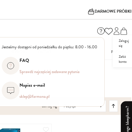
DARMOWE PRÓBKI
Zaloguj
się
Jesteśmy dostępni od poniedziałku do piątku: 8.00 - 16.00
I
NOWOŚCI
OUTLET
PROMOCJE
Załóż
FAQ
konto
Sprawdź najczęściej zadawane pytania
Napisz e-mail
sklep@farmona.pl
Ustaw
Sortuj wg
kierunek
Dlaczego Ideepharm?
malejący
Dodaj