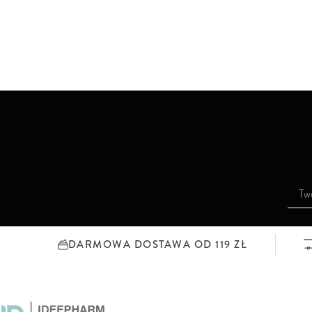
S
u
b
s
DARMOWA DOSTAWA OD 119 ZŁ
k
r
y
b
u