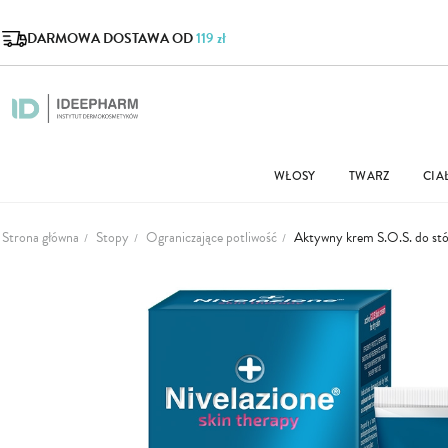
DARMOWA DOSTAWA OD
119 zł
WŁOSY
TWARZ
CIA
Strona główna
Stopy
Ograniczające potliwość
Aktywny krem S.O.S. do st
Przejdź
na
koniec
galerii