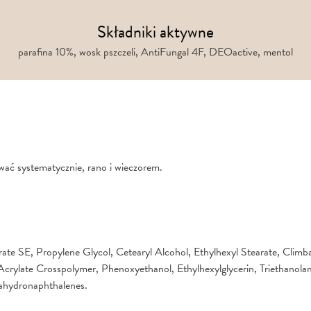
Składniki aktywne
parafina 10%, wosk pszczeli, AntiFungal 4F, DEOactive, mentol
wać systematycznie, rano i wieczorem.
ate SE, Propylene Glycol, Cetearyl Alcohol, Ethylhexyl Stearate, Clim
 Acrylate Crosspolymer, Phenoxyethanol, Ethylhexylglycerin, Triethano
tahydronaphthalenes.