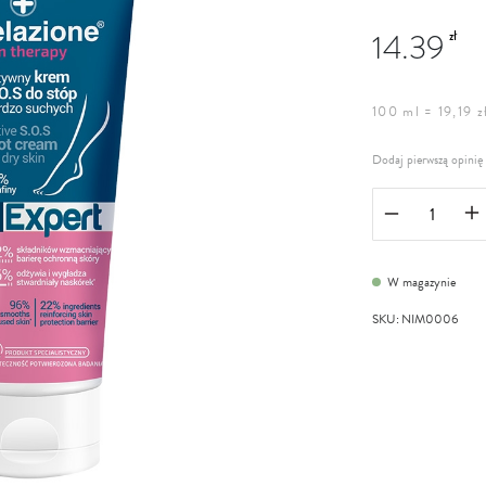
14.39
zł
100 ml = 19,19 z
Dodaj pierwszą opinię
W magazynie
SKU
:
NIM0006