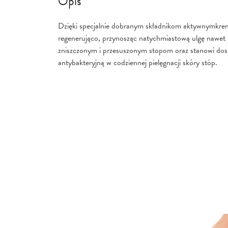
Opis
Dzięki specjalnie dobranym składnikom aktywnymkrem 
regenerująco, przynosząc natychmiastową ulgę nawet n
zniszczonym i przesuszonym stopom oraz stanowi do
antybakteryjną w codziennej pielęgnacji skóry stóp.