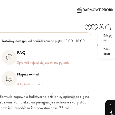
DARMOWE PRÓBKI
Zaloguj
się
Jesteśmy dostępni od poniedziałku do piątku: 8.00 - 16.00
I
NOWOŚCI
OUTLET
PROMOCJE
Załóż
FAQ
konto
Sprawdź najczęściej zadawane pytania
n Therapy
Napisz e-mail
rem S.O.S. do stóp bardzo suchych
sklep@farmona.pl
z zespół podologów i dermatologów bogata, silnie
ormuła zapewnia holistyczne działanie, opierające się na
zapewnia kompleksową pielęgnację i ochronę skóry stóp i
nałości i zapobiega ich powstawaniu. 75 ml