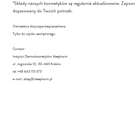
*Składy naszych kosmetyków są regularnie aktualizowane. Zapoznaj 
dopasowany do Twoich potrzeb.
Ostrzeżenia dotyczące bezpieczeństwa:
Tylko do użytku zewnętrznego.
Contact:
Instytut Dermokosmetyków Ideepharm
ul. Jugowicka 10, 30-443 Kraków
tel.+48 663 115 573
e-mail:
sklep@ideepharm.pl