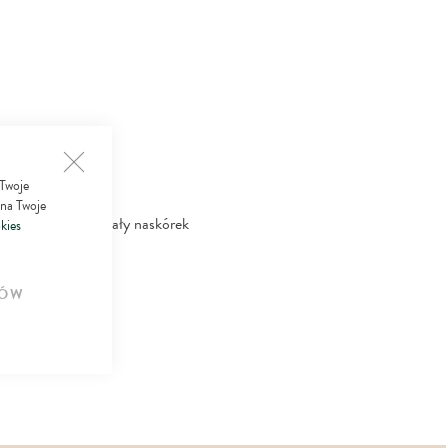
 Twoje
 na Twoje
i wygładza stwardniały naskórek
kies
ÓW