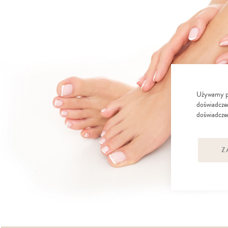
Używamy pli
doświadczen
doświadczen
Z