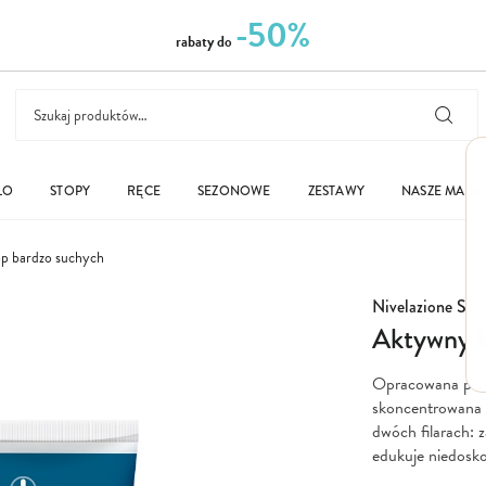
-50%
rabaty do
ŁO
STOPY
RĘCE
SEZONOWE
ZESTAWY
NASZE MARK
óp bardzo suchych
Nivelazione Ski
Aktywny k
Opracowana prze
skoncentrowana f
dwóch filarach: 
edukuje niedosko