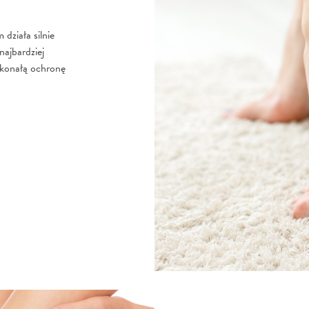
działa silnie
ajbardziej
skonałą ochronę