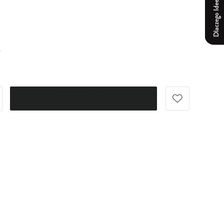
Dlaczego Ideepharm?
ł
DO KOSZYKA