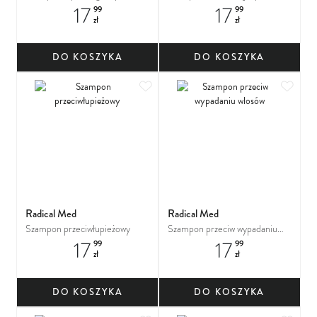
17
17
99
99
zł
zł
DO KOSZYKA
DO KOSZYKA
Dodaj do ulubionych
Dodaj
Radical Med
Radical Med
Szampon przeciwłupieżowy
Szampon przeciw wypadaniu
17
17
wlosów
99
99
zł
zł
DO KOSZYKA
DO KOSZYKA