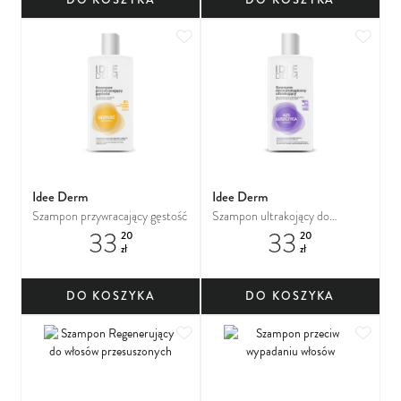
Dodaj do ulubionych
Dodaj
Idee Derm
Idee Derm
Szampon przywracający gęstość
Szampon ultrakojący do
33
33
wrażliwej i swędzącej skóry
20
20
zł
zł
głowy z łuszczycą i AZS
DO KOSZYKA
DO KOSZYKA
Dodaj do ulubionych
Dodaj