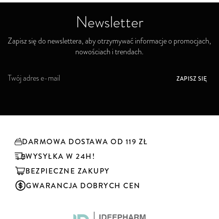
Newsletter
Zapisz się do newslettera, aby otrzymywać informacje o promocjach,
nowościach i trendach.
S
ZAPISZ SIĘ
u
b
s
k
r
y
DARMOWA DOSTAWA OD 119 ZŁ
b
u
WYSYŁKA W 24H!
j
BEZPIECZNE ZAKUPY
n
a
GWARANCJA DOBRYCH CEN
s
z
n