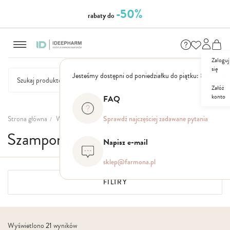
-50%
rabaty do
Przejdź
do
treści
Zaloguj
się
Jesteśmy dostępni od poniedziałku do piątku: 8.00 - 16
Załóż
konto
FAQ
NASZE
SEZONOWE
ZESTAWY
NOWOŚCI
OUTLET
P
MARKI
Strona główna
Włosy
Szampony
Sprawdź najczęściej zadawane pytania
Szampony
Napisz e-mail
sklep@farmona.pl
FILTRY
Wyświetlono
21
wyników