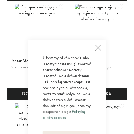
Dodaj do ulubionych
Dodaj
Używamy plików cookie, aby
Jantar Medica
Jantar Medica
ulepszyć nasze usługi, tworzyć
Szampon nawilżający z
Szampon regenerujący z
spersonalizowane oferty i
15
15
wyciągiem z bursztynu
wyciagiem z bursztynu do
29
29
ulepszać Twoje doświadczenia.
zł
zł
włosów zniszczonych
Jeśli poniżej nie zaakceptujesz
opcjonalnych plików cookie,
może to mieć wpływ na Twoje
DO KOSZYKA
DO KOSZYKA
doświadczenie. Jeśli chcesz
Dodaj do ulubionych
Dodaj
dowiedzieć się więcej, prosimy
o zapoznanie się z
Polityką
plików cookies