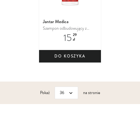
Jantar Medica
Szampon odbudowujący z
15
wyciągiem z bursztynu
29
zł
DO KOSZYKA
Pokaż
na stronie