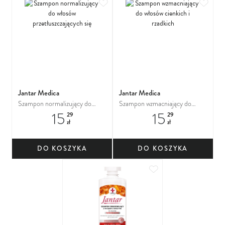
Dodaj do ulubionych
Dodaj
Jantar Medica
Jantar Medica
Szampon normalizujący do
Szampon wzmacniający do
15
15
włosów przetłuszczających się
włosów cienkich i rzadkich
29
29
zł
zł
DO KOSZYKA
DO KOSZYKA
Dodaj do ulubionych