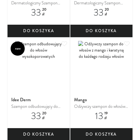
Dermatologiczny Szampon
Dermatologiczny Szampon
33
33
Normalizujący
przeciwłupieżowy
20
20
zł
zł
DO KOSZYKA
DO KOSZYKA
Dodaj do ulubionych
Dodaj
new
Idee Derm
Mango
Szampon odbudowujący do
Odżywczy szampon do włosów z
33
13
włosów wysokoporowatych
mango i keratyną do każdego
20
19
zł
zł
rodzaju włosów
DO KOSZYKA
DO KOSZYKA