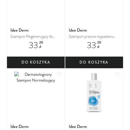
Idee Derm
Idee Derm
Szampon Regenerujący do
Szampon przeciw wypadaniu
33
33
włosów przesuszonych
włosów
20
20
zł
zł
DO KOSZYKA
DO KOSZYKA
Dodaj do ulubionych
Dodaj
Idee Derm
Idee Derm