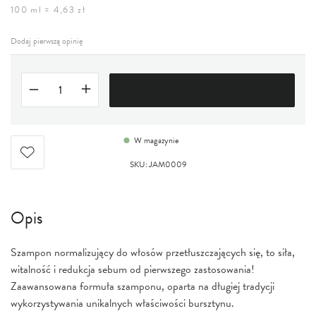
100 ml = 4,63 zł
Dodaj pierwszą opinię
DO KOSZYKA
W magazynie
SKU
:
JAM0009
Opis
Szampon normalizujący do włosów przetłuszczających się, to siła,
witalność i redukcja sebum od pierwszego zastosowania!
Zaawansowana formuła szamponu, oparta na długiej tradycji
wykorzystywania unikalnych właściwości bursztynu.