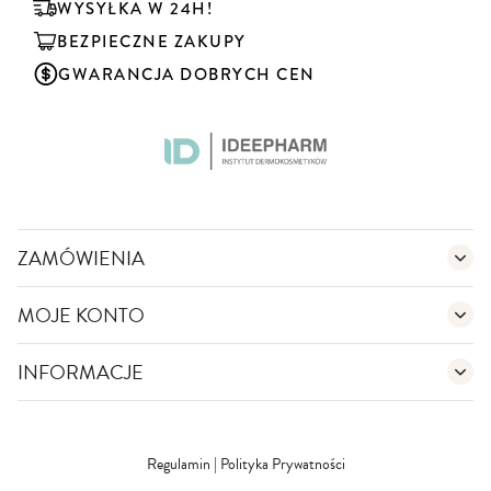
u
WYSYŁKA W 24H!
j
BEZPIECZNE ZAKUPY
n
a
GWARANCJA DOBRYCH CEN
s
z
n
e
w
s
l
e
ZAMÓWIENIA
t
t
MOJE KONTO
e
r
:
INFORMACJE
Regulamin
|
Polityka Prywatności