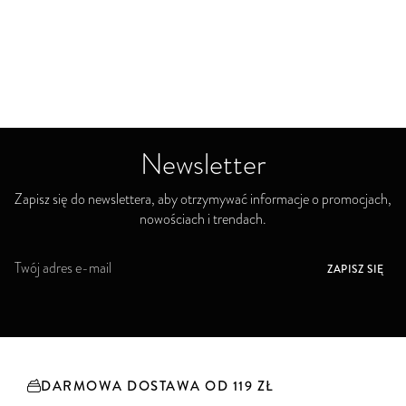
Newsletter
Zapisz się do newslettera, aby otrzymywać informacje o promocjach,
nowościach i trendach.
S
ZAPISZ SIĘ
u
b
s
k
r
y
DARMOWA DOSTAWA OD 119 ZŁ
b