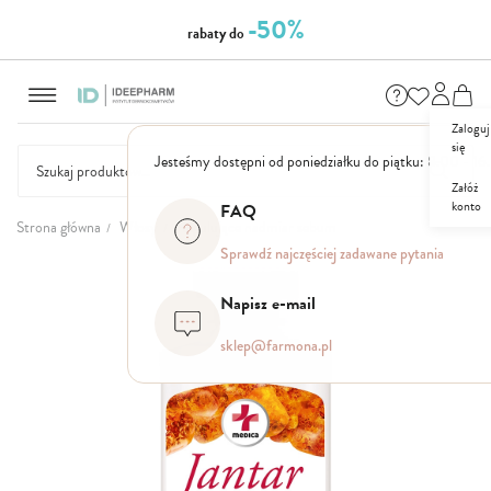
-50%
rabaty do
Przejdź
do
treści
Zaloguj
się
Jesteśmy dostępni od poniedziałku do piątku: 8.00 - 16
Załóż
konto
FAQ
NASZE
SEZONOWE
ZESTAWY
NOWOŚCI
OUTLET
P
Strona główna
Włosy
Regulujące nadmiar sebum
MARKI
Sprawdź najczęściej zadawane pytania
Przejdź
na
Napisz e-mail
koniec
galerii
sklep@farmona.pl