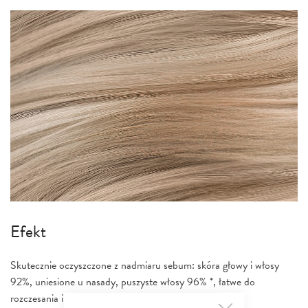
Efekt
Skutecznie oczyszczone z nadmiaru sebum: skóra głowy i włosy
92%, uniesione u nasady, puszyste włosy 96% *, łatwe do
rozczesania i stylizacji 96% *, gładkie i miękkie 92% *