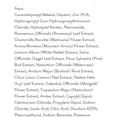
Aqua (Water), Ammonium Lauryl Sulfate,
Cocamidopropyl Betaine, Glycerin, Zinc PCA,
Hydroxypropyl Guar Hydroxypropyltrimonium
Chloride, Hydrolyzed Keratin, Niacinamide,
Rosmarinus Officinalis (Rosemary) Leaf Extract,
Chamomilla Recutita (Matricaria) Flower Extract,
Arnica Montana (Mountain Arnica) Flower Extract,
Lamium Album (White Nettle) Extract, Salvia
Officinalis (Sage) Leaf Extract, Pinus Sylvestris (Pine)
Bud Extract, Nasturtium Officinale (Watercress)
Extract, Arctium Majus (Burdock) Root Extract,
Citrus Limon (Lemon) Peel Extract, Hedera Helix
(Ivy) Leaf Extract, Calendula Officinalis (Marigold)
Flower Extract, Tropaeolum Majus (Nasturtium)
Flower Extract, Amber Extract, Caprylyl Glycol,
Cetrimonium Chloride, Propylene Glycol, Sodium
Chloride, Lactic Acid, Citric Acid, Disodium EDTA,
Phenoxyethanol, Sodium Benzoate, Potassium