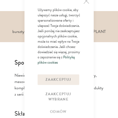
Używamy plików cookie, aby
ulepszyć nasze usługi, tworzyć
spersonalizowane oferty i
Składniki aktywne
ulepszać Twoje doświadczenia.
Jeśli poniżej nie zaakceptujesz
bursztyn, cynk PCA, niacynamid, kompleks BIO PLANT
opcjonalnych plików cookie,
może to mieć wpływ na Twoje
doświadczenie. Jeśli chcesz
dowiedzieć się więcej, prosimy
o zapoznanie się z
Polityką
Sposób użycia
plików cookies
Niewielką ilość szamponu nanieść na mokre włosy,
ZAAKCEPTUJ
masować do uzyskania piany, spłukać. Dla
kompleksowej pielęgnacji stosować pozostałe produkty
z serii Jantar Medica.
ZAAKCEPTUJ
WYBRANE
Składniki / Ingredients
ODMÓW