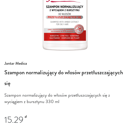
Przejdź
Jantar Medica
na
Szampon normalizujący do włosów przetłuszczających
początek
galerii
się
Szampon normalizujący do włosów przetłuszczających się z
wyciągiem z bursztynu 330 ml
15.29
zł