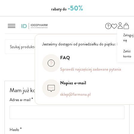
-50%
rabaty do
Przejdź
NASZE
SEZONOWE
ZESTAWY
NOWOŚCI
OUTLET
P
do
MARKI
treści
Zaloguj
się
Jesteśmy dostępni od poniedziałku do piątku: 8.00 - 16
Załóż
konto
FAQ
Logowanie
Sprawdź najczęściej zadawane pytania
Napisz e-mail
Mam już konto
sklep@farmona.pl
Adres e-mail
Hasło