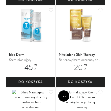
Dodaj do ulubionych
Dodaj
Idee Derm
Nivelazione Skin Therapy
Krem niwelujący
Barierowy krem ochronny do
45
20
niedoskonałości z kwasem
twarzy SPF
39
69
zł
zł
salicylowym do skóry
trądzikowej, mieszanej, tłustej
DO KOSZYKA
DO KOSZYKA
Dodaj do ulubionych
Dodaj
new