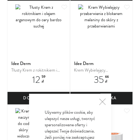
Dodaj do ulubionych
Dodaj
Idee Derm
Idee Derm
Tłusty Krem z rokitnikiem i
Krem Wybielający
12
35
olejem arganowym do cery
przebarwienia z blokerem
59
66
zł
zł
bardzo suchej
melaniny do skóry z
przebarwieniami
DO KOSZYKA
DO KOSZYKA
Dodaj do ulubionych
Dodaj
Używamy plików cookie, aby
ulepszyć nasze usługi, tworzyć
spersonalizowane oferty i
ulepszać Twoje doświadczenia.
Jeśli poniżej nie zaakceptujesz