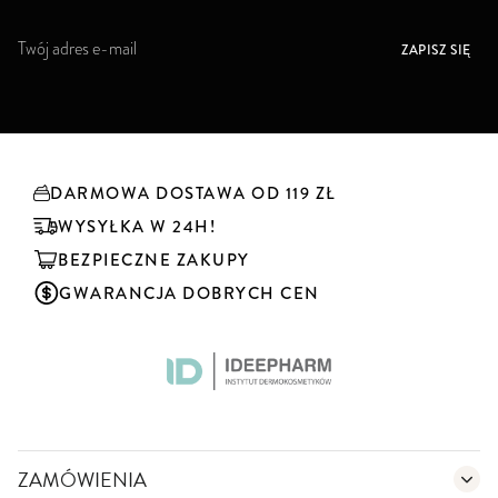
S
ZAPISZ SIĘ
u
b
s
k
r
y
DARMOWA DOSTAWA OD 119 ZŁ
b
u
WYSYŁKA W 24H!
j
BEZPIECZNE ZAKUPY
n
a
GWARANCJA DOBRYCH CEN
s
z
n
e
w
s
l
e
ZAMÓWIENIA
t