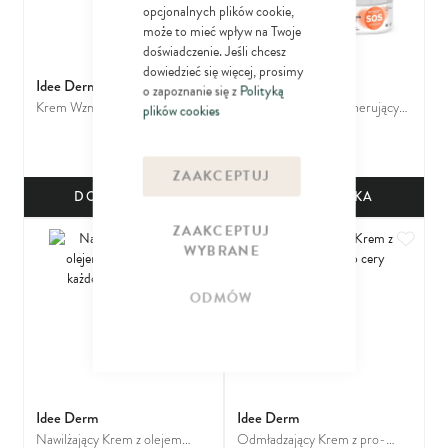
opcjonalnych plików cookie,
może to mieć wpływ na Twoje
doświadczenie. Jeśli chcesz
dowiedzieć się więcej, prosimy
Idee Derm
Idee Derm
o zapoznanie się z
Polityką
Krem Wzmacniający na
Oleokrem multiregenerujący
plików cookies
26
33
naczynka z trokserutyną do
do twarzy, ciała, a także ust,
09
03
zł
zł
codziennej pielęgnacji skóry
dłoni i stóp
zaczerwienionej, z widocznymi
ZAAKCEPTUJ
naczynkami i wrażliwej
DO KOSZYKA
DO KOSZYKA
ZAAKCEPTUJ
Dodaj do ulubionych
Dodaj
WYBRANE
ODMÓW
Idee Derm
Idee Derm
Nawilżający Krem z olejem
Odmładzający Krem z pro-