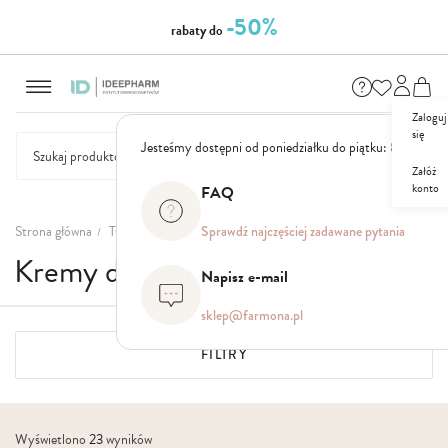
-50%
rabaty do
Przejdź
do
treści
Zaloguj
się
Jesteśmy dostępni od poniedziałku do piątku: 8.00 - 16
Załóż
konto
FAQ
NASZE
SEZONOWE
ZESTAWY
NOWOŚCI
OUTLET
P
MARKI
Strona główna
Twarz
Kremy do twarzy
Sprawdź najczęściej zadawane pytania
Kremy do twarzy
Napisz e-mail
sklep@farmona.pl
FILTRY
Wyświetlono
23
wyników