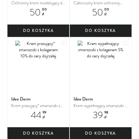
Ochronny krem modelujący do
Całoroczny krem ochronny
50
50
twarzy SPF 50 do cery
SPF 50 do skóry wrażliwej
00
00
zł
zł
dojrzałej, pozbawionej
elastyczności, z oznakami
starzenia
DO KOSZYKA
DO KOSZYKA
Dodaj do ulubionych
Dodaj
Idee Derm
Idee Derm
Krem prasujący* zmarszczki z
Krem wypełniający zmarszczki z
44
39
kolagenem 10% do cery
kolagenem 5% do cery dojrzałej
99
98
zł
zł
dojrzałej
DO KOSZYKA
DO KOSZYKA