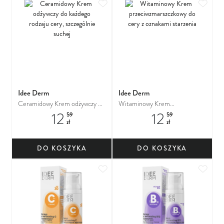
Dodaj do ulubionych
Dodaj
Idee Derm
Idee Derm
Ceramidowy Krem odżywczy do
Witaminowy Krem
12
12
każdego rodzaju cery,
przeciwzmarszczkowy do cery z
59
59
zł
zł
szczególnie suchej
oznakami starzenia
DO KOSZYKA
DO KOSZYKA
Dodaj do ulubionych
Dodaj