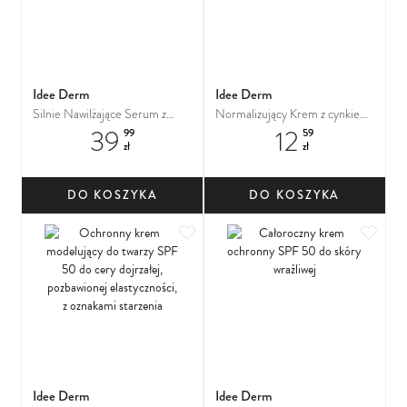
Idee Derm
Idee Derm
Silnie Nawilżające Serum z
Normalizujący Krem z cynkiem
39
12
ektoiną do skóry bardzo suchej i
PCA i zieloną herbatą do cery
99
59
zł
zł
odwodnionej
tłustej i mieszanej
DO KOSZYKA
DO KOSZYKA
Dodaj do ulubionych
Dodaj
Idee Derm
Idee Derm