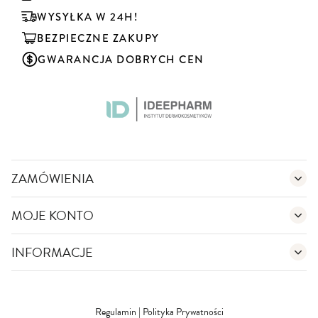
b
u
WYSYŁKA W 24H!
j
BEZPIECZNE ZAKUPY
n
a
GWARANCJA DOBRYCH CEN
s
z
n
e
w
s
l
e
ZAMÓWIENIA
t
t
MOJE KONTO
e
r
:
INFORMACJE
Regulamin
|
Polityka Prywatności