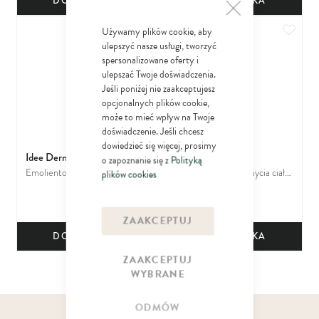
DO KOSZYKA
DO KOSZYKA
Dodaj do ulubionych
Dodaj
Używamy plików cookie, aby
ulepszyć nasze usługi, tworzyć
spersonalizowane oferty i
ulepszać Twoje doświadczenia.
Jeśli poniżej nie zaakceptujesz
opcjonalnych plików cookie,
może to mieć wpływ na Twoje
doświadczenie. Jeśli chcesz
dowiedzieć się więcej, prosimy
Idee Derm
Idee Derm
o zapoznanie się z
Polityką
Emolientowy Balsam do
Prebiotyczny żel do mycia ciała
plików cookies
24
18
pielęgnacji ciała ze zmianami
ze zmianami łuszczycowymi i
29
29
zł
zł
łuszczycowymi i AZS
AZS
ZAAKCEPTUJ
DO KOSZYKA
DO KOSZYKA
ZAAKCEPTUJ
WYBRANE
ODMÓW