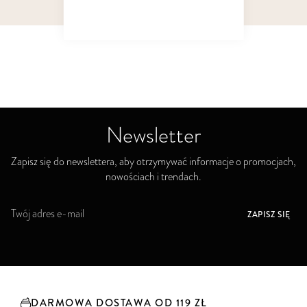
Pokaż
na stronie
Newsletter
Zapisz się do newslettera, aby otrzymywać informacje o promocjach,
nowościach i trendach.
S
ZAPISZ SIĘ
u
b
s
k
r
y
DARMOWA DOSTAWA OD 119 ZŁ