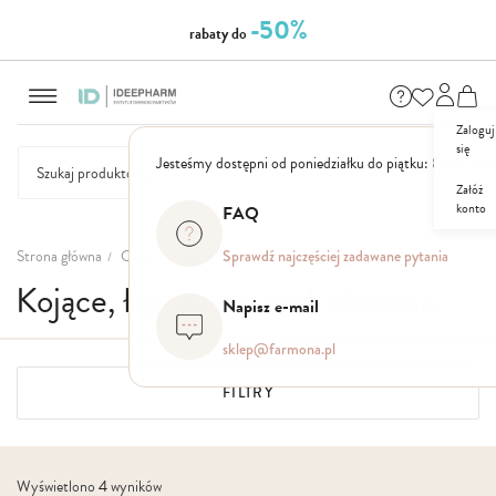
-50%
rabaty do
Przejdź
do
treści
Zaloguj
się
Jesteśmy dostępni od poniedziałku do piątku: 8.00 - 16
Załóż
konto
FAQ
NASZE
SEZONOWE
ZESTAWY
NOWOŚCI
OUTLET
P
MARKI
Strona główna
Ciało
Kojące, łagodzące podrażnienia
Sprawdź najczęściej zadawane pytania
Kojące, łagodzące podrażnienia
Napisz e-mail
sklep@farmona.pl
FILTRY
Wyświetlono
4
wyników