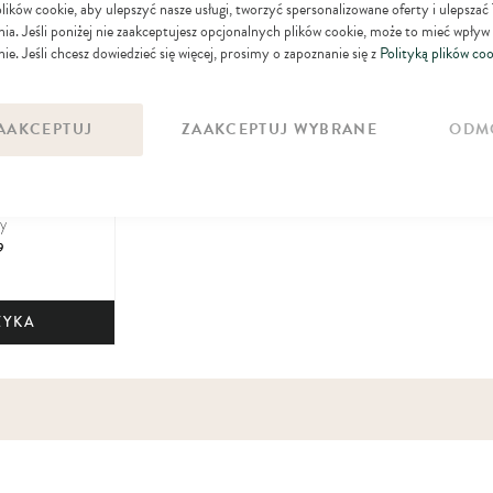
ków cookie, aby ulepszyć nasze usługi, tworzyć spersonalizowane oferty i ulepszać
ulubionych
ia. Jeśli poniżej nie zaakceptujesz opcjonalnych plików cookie, może to mieć wpływ
ie. Jeśli chcesz dowiedzieć się więcej, prosimy o zapoznanie się z
Polityką plików coo
AAKCEPTUJ
ZAAKCEPTUJ WYBRANE
ODM
y
9
ZYKA