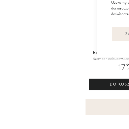
Używamy pli
doświadczen
doświadczen
Z
Radical Med
Szampon odbudowujac
17
9
zł
DO KOS