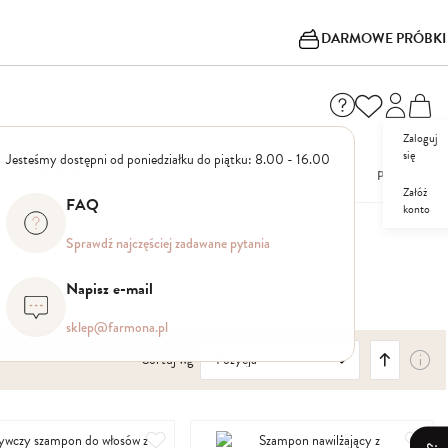
DARMOWE PRÓBKI
Zaloguj
się
Jesteśmy dostępni od poniedziałku do piątku: 8.00 - 16.00
I
NOWOŚCI
OUTLET
PROMOCJE
Załóż
FAQ
konto
Sprawdź najczęściej zadawane pytania
Napisz e-mail
sklep@farmona.pl
Ustaw
Sortuj wg
kierunek
malejący
Dodaj
Dod