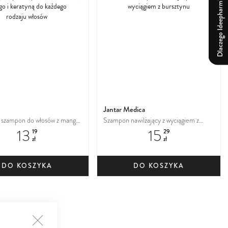
Dlaczego Ideepharm?
do
do
ulubionych
ulu
Jantar Medica
ampon do włosów z mango i
Szampon nawilżający z wyciągiem z
13
15
do każdego rodzaju włosów
bursztynu
19
29
zł
zł
DO KOSZYKA
DO KOSZYKA