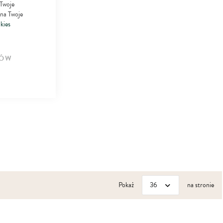
 Twoje
 na Twoje
kies
ÓW
Pokaż
na stronie