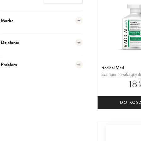
Marka
Działanie
Problem
Radical Med
Szampon nawilżający d
18
suchych, łamliwych, pu
8
zł
DO KOS