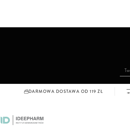
S
u
b
s
DARMOWA DOSTAWA OD 119 ZŁ
k
r
y
b
u
j
n