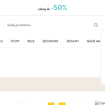
-50%
rabaty do
ŁO
STOPY
RĘCE
SEZONOWE
ZESTAWY
NASZE MARK
Dodaj
Dodaj