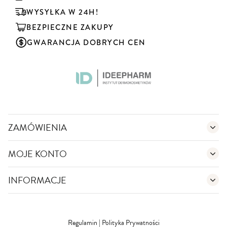
b
u
WYSYŁKA W 24H!
j
BEZPIECZNE ZAKUPY
n
a
GWARANCJA DOBRYCH CEN
s
z
n
e
w
s
l
e
ZAMÓWIENIA
t
t
MOJE KONTO
e
r
:
INFORMACJE
Regulamin
|
Polityka Prywatności