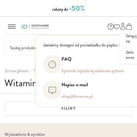
-50%
rabaty do
Przejdź
do
treści
Zaloguj
się
Jesteśmy dostępni od poniedziałku do piątku: 8.00 - 16
Załóż
konto
FAQ
NASZE
SEZONOWE
ZESTAWY
NOWOŚCI
OUTLET
P
MARKI
Strona główna
Twarz
Witamina C
Sprawdź najczęściej zadawane pytania
Witamina C
Napisz e-mail
sklep@farmona.pl
FILTRY
Wyświetlono
4
wyników