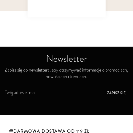
Pokaż
na stronie
Newsletter
Zapisz się do newslettera, aby otrzymywać informacje o promocjach,
nowościach i trendach.
S
ZAPISZ SIĘ
u
b
s
k
r
y
DARMOWA DOSTAWA OD 119 ZŁ