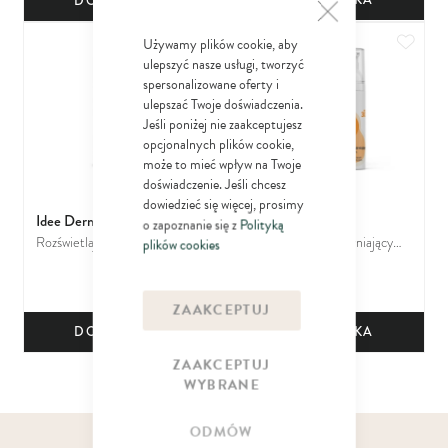
DO KOSZYKA
zmarszczkami
Dodaj do ulubionych
Dodaj
Używamy plików cookie, aby
ulepszyć nasze usługi, tworzyć
spersonalizowane oferty i
ulepszać Twoje doświadczenia.
Jeśli poniżej nie zaakceptujesz
opcjonalnych plików cookie,
może to mieć wpływ na Twoje
doświadczenie. Jeśli chcesz
dowiedzieć się więcej, prosimy
Idee Derm
Idee Derm
o zapoznanie się z
Polityką
Rozświetlający krem pod oczy z
Rozświetlająco-Ujędrniający
plików cookies
32
37
witaminą C dla każdego typu
Krem z witaminą C SPF30 do
92
99
zł
zł
cery, szczególnie tej
każdego typu cery w każdym
wymagającej regeneracji i
wieku
ZAAKCEPTUJ
blasku
DO KOSZYKA
DO KOSZYKA
ZAAKCEPTUJ
WYBRANE
ODMÓW