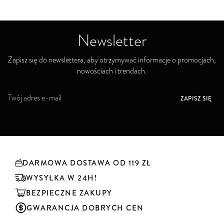
Newsletter
Zapisz się do newslettera, aby otrzymywać informacje o promocjach,
nowościach i trendach.
S
ZAPISZ SIĘ
u
b
s
k
r
y
DARMOWA DOSTAWA OD 119 ZŁ
b
u
WYSYŁKA W 24H!
j
BEZPIECZNE ZAKUPY
n
a
GWARANCJA DOBRYCH CEN
s