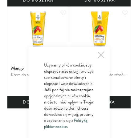
DO KOSZYKA
DO KOSZYKA
Dodaj do ulubionych
Dodaj
Używamy plików cookie, aby
Mango
Mango
ulepszyć nasze usługi, tworzyć
Krem do rąk z masłem mango
Regenerująca Maska do włosów
spersonalizowane oferty i
8
12
z mango i keratyną do każdego
09
06
ulepszać Twoje doświadczenia.
zł
zł
rodzaju włosów, w szczególności
Jeśli poniżej nie zaakceptujesz
zniszczonych
opcjonalnych plików cookie,
może to mieć wpływ na Twoje
DO KOSZYKA
DO KOSZYKA
doświadczenie. Jeśli chcesz
Dodaj do ulubionych
dowiedzieć się więcej, prosimy
o zapoznanie się z
Polityką
plików cookies