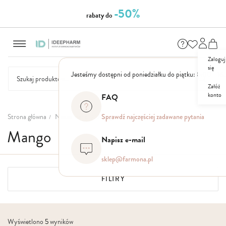
-50%
rabaty do
Przejdź
do
treści
Zaloguj
się
Jesteśmy dostępni od poniedziałku do piątku: 8.00 - 16
Załóż
konto
FAQ
NASZE
SEZONOWE
ZESTAWY
NOWOŚCI
OUTLET
P
MARKI
Strona główna
Nasze marki
Mango
Sprawdź najczęściej zadawane pytania
Mango
Napisz e-mail
sklep@farmona.pl
FILTRY
Wyświetlono
5
wyników