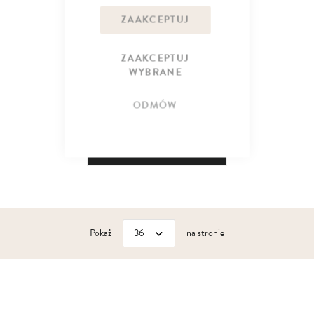
ZAAKCEPTUJ
ZAAKCEPTUJ
WYBRANE
Mango
Odżywczy szampon do włosów z
13
mango i keratyną do każdego
19
ODMÓW
zł
rodzaju włosów
DO KOSZYKA
Pokaż
na stronie