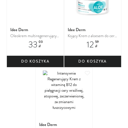
Idee Derm
Idee Derm
Oleokrem multiregenerujący
Kojący Krem z aloesem do cery
33
12
do twarzy, ciała, a także ust,
wrażliwej i suchej.
03
59
zł
zł
dłoni i stóp
DO KOSZYKA
DO KOSZYKA
Dodaj do ulubionych
Idee Derm