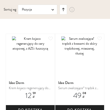
Ustaw
Sortuj wg
kierunek
malejący
Dodaj do ulubionych
Dodaj
Idee Derm
Idee Derm
Krem kojaco regenerujący do
Serum zwalczające* trądzik z
12
49
cery atopowej, z AZS i łuszczycą
kwasami do skóry trądzikowej,
59
08
zł
zł
mieszanej, tłustej
DO KOSZYKA
DO KOSZYKA