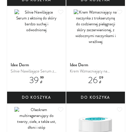
Dodaj do ulubionych
Dodaj
Idee Derm
Idee Derm
Silnie Nawilżające Serum z
Krem Wzmacniający na
39
26
ektoiną do skóry bardzo suchej i
naczynka z trokserutyną do
99
09
zł
zł
odwodnionej
codziennej pielęgnacji skóry
zaczerwienionej, z widocznymi
naczynkami i wrażliwej
DO KOSZYKA
DO KOSZYKA
Dodaj do ulubionych
Dodaj