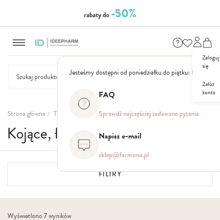
-50%
rabaty do
Przejdź
NASZE
SEZONOWE
ZESTAWY
NOWOŚCI
OUTLET
P
do
MARKI
treści
Zaloguj
się
Jesteśmy dostępni od poniedziałku do piątku: 8.00 - 16
Załóż
konto
FAQ
Strona główna
Twarz
Kojące, łagodzące
Sprawdź najczęściej zadawane pytania
Kojące, łagodzące
Napisz e-mail
sklep@farmona.pl
FILTRY
Wyświetlono
7
wyników