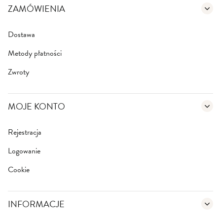
e
ZAMÓWIENIA
t
t
e
Dostawa
r
Metody płatności
:
Zwroty
MOJE KONTO
Rejestracja
Logowanie
Cookie
INFORMACJE