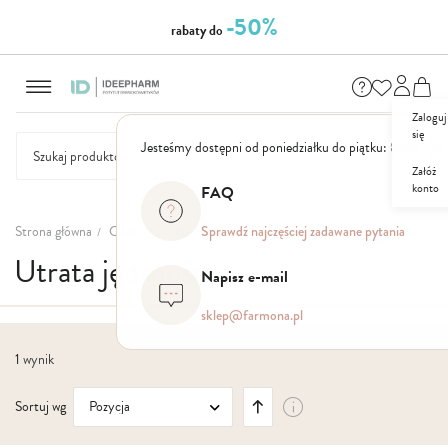
-50%
rabaty do
Przejdź
do
treści
Zaloguj
się
Jesteśmy dostępni od poniedziałku do piątku: 8.00 - 16
Załóż
konto
FAQ
NASZE
SEZONOWE
ZESTAWY
NOWOŚCI
OUTLET
P
MARKI
Strona główna
Ciało
Utrata jędrności
Sprawdź najczęściej zadawane pytania
Utrata jędrności
Napisz e-mail
sklep@farmona.pl
1
wynik
Ustaw
Sortuj wg
kierunek
malejący