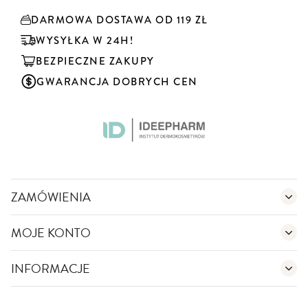
y
DARMOWA DOSTAWA OD 119 ZŁ
b
u
WYSYŁKA W 24H!
j
BEZPIECZNE ZAKUPY
n
a
GWARANCJA DOBRYCH CEN
s
z
n
e
w
s
l
e
ZAMÓWIENIA
t
t
MOJE KONTO
e
r
:
INFORMACJE