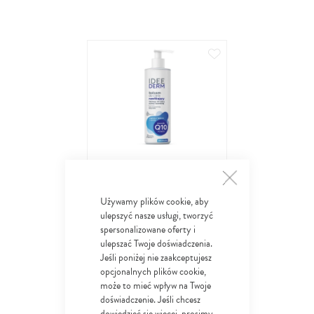
Dodaj do ulubionych
Idee Derm
Lipidowy balsam do ciała
Używamy plików cookie, aby
17
nawilżający do pielęgnacji skóry
99
ulepszyć nasze usługi, tworzyć
zł
suchej i szorstkiej
spersonalizowane oferty i
ulepszać Twoje doświadczenia.
Jeśli poniżej nie zaakceptujesz
DO KOSZYKA
opcjonalnych plików cookie,
może to mieć wpływ na Twoje
doświadczenie. Jeśli chcesz
dowiedzieć się więcej, prosimy