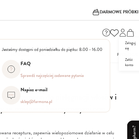
DARMOWE PRÓBKI
Zaloguj
się
Jesteśmy dostępni od poniedziałku do piątku: 8.00 - 16.00
I
NOWOŚCI
OUTLET
PROMOCJE
Załóż
FAQ
konto
Sprawdź najczęściej zadawane pytania
Napisz e-mail
yczny szampon do pielęgnacji włosów i
sklep@farmona.pl
wy ze zmianami łuszczycowymi oraz
owana receptura, zapewnia wielopoziomowe działanie w celu