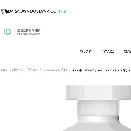
DARMOWA DOSTAWA OD
119 zł
WŁOSY
TWARZ
CIA
Strona główna
Włosy
Łuszczyca, AZS
Specjalistyczny szampon do pielęgna
Przejdź
na
koniec
galerii