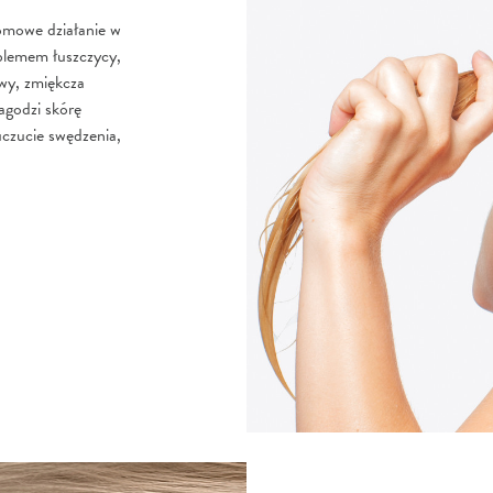
omowe działanie w
oblemem łuszczycy,
wy, zmiękcza
agodzi skórę
 uczucie swędzenia,