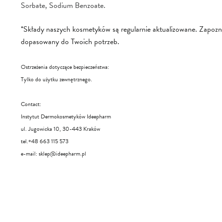
Sorbate, Sodium Benzoate.
*Składy naszych kosmetyków są regularnie aktualizowane. Zapoznaj 
dopasowany do Twoich potrzeb.
Ostrzeżenia dotyczące bezpieczeństwa:
Tylko do użytku zewnętrznego.
Contact:
Instytut Dermokosmetyków Ideepharm
ul. Jugowicka 10, 30-443 Kraków
tel.+48 663 115 573
e-mail:
sklep@ideepharm.pl