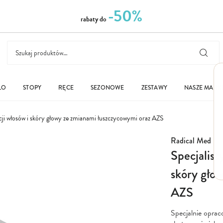
-50%
rabaty do
ŁO
STOPY
RĘCE
SEZONOWE
ZESTAWY
NASZE MARK
cji włosów i skóry głowy ze zmianami łuszczycowymi oraz AZS
Radical Med
Specjalist
skóry gło
AZS
Specjalnie oprac