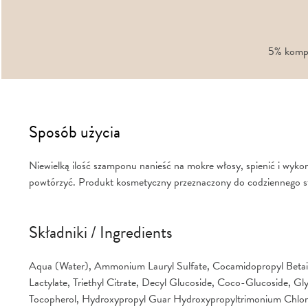
5% komple
Sposób użycia
Niewielką ilość szamponu nanieść na mokre włosy, spienić i wyk
powtórzyć. Produkt kosmetyczny przeznaczony do codziennego s
Składniki / Ingredients
Aqua (Water), Ammonium Lauryl Sulfate, Cocamidopropyl Betaine
Lactylate, Triethyl Citrate, Decyl Glucoside, Coco-Glucoside, Gl
Tocopherol, Hydroxypropyl Guar Hydroxypropyltrimonium Chlori