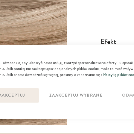
Efekt
zmiękcza łuskę i u
ków cookie, aby ulepszyć nasze usługi, tworzyć spersonalizowane oferty i ulepszać
głowy, łagodzi skó
ia. Jeśli poniżej nie zaakceptujesz opcjonalnych plików cookie, może to mieć wpływ
uczucie spinania s
ie. Jeśli chcesz dowiedzieć się więcej, prosimy o zapoznanie się z
Polityką plików coo
korzystnie wpływ
AAKCEPTUJ
ZAAKCEPTUJ WYBRANE
ODM