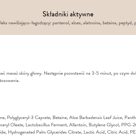
Składniki aktywne
ks nawilżająco-łagodzący: pantenol, aloes, alatnoina, betaina, peptyd, 
onać masaż skóry głowy. Następnie pozostawić na 3-5 minut, po czym dok
tosowania.
, Polyglyceryl-3 Caprate, Betaine, Aloe Barbadensis Leaf Juice, Pant
yceryl Oleate, Lactobacillus Ferment, Allantoin, Butylene Glycol, PPG-2
de, Hydrogenated Palm Glycerides Citrate, Lactic Acid, Citric Acid,