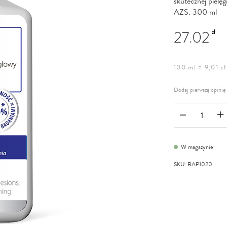
skutecznej pielę
AZS. 300 ml
27.02
zł
100 ml = 9,01 zł
Dodaj pierwszą opinię
W magazynie
SKU
:
RAP1020