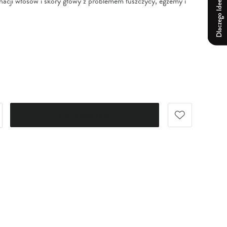
Dlaczego Ideepharm?
gnacji włosów i skóry głowy z problemem łuszczycy, egzemy i
DO KOSZYKA