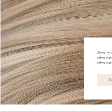
Używamy pli
doświadczen
doświadczen
Z