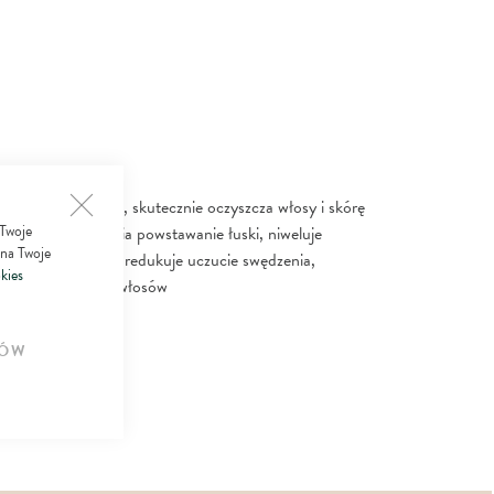
łatwia jej usuwanie, skutecznie oczyszcza włosy i skórę
 Twoje
rę głowy, spowalnia powstawanie łuski, niweluje
 na Twoje
kóry, łagodzi i koi, redukuje uczucie swędzenia,
kies
a na wzmocnienie włosów
ÓW