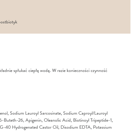
postbiotyk
ładnie spłukać ciepłą wodą. W razie konieczności czynność
henol, Sodium Lauroyl Sarcosinate, Sodium Caproyl/Lauroyl
6-Buteth-26, Apigenin, Oleanolic Acid, Biotinoyl Tripeptide-1,
 PEG-40 Hydrogenated Castor Oil, Disodium EDTA, Potassium