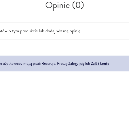
Opinie
(0)
ntów o tym produkcie lub dodaj własną opinię
ni użytkownicy mogą pisać Recenzje. Proszę
Zaloguj się
lub
Załóż konto