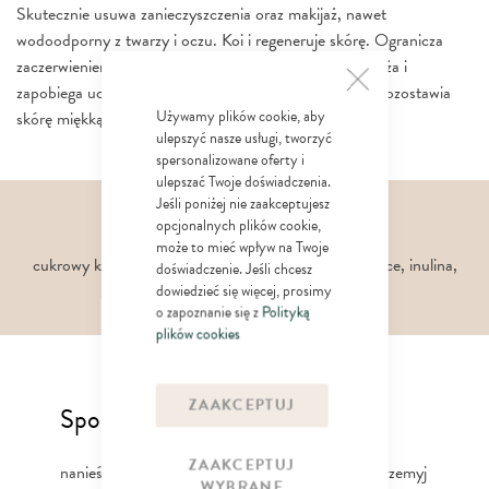
Skutecznie usuwa zanieczyszczenia oraz makijaż, nawet
wodoodporny z twarzy i oczu. Koi i regeneruje skórę. Ogranicza
zaczerwienienie. Minimalizuje ryzyko podrażnień. Nawilża i
zapobiega uczuciu ściągnięcia skóry po oczyszczeniu. Pozostawia
Używamy plików cookie, aby
skórę miękką, nawilżoną i promienną.
ulepszyć nasze usługi, tworzyć
spersonalizowane oferty i
ulepszać Twoje doświadczenia.
Jeśli poniżej nie zaakceptujesz
opcjonalnych plików cookie,
Składniki aktywne
może to mieć wpływ na Twoje
cukrowy kompleks nawilżający, delikatne środki myjące, inulina,
doświadczenie. Jeśli chcesz
gliceryna
dowiedzieć się więcej, prosimy
o zapoznanie się z
Polityką
plików cookies
ZAAKCEPTUJ
Sposób użycia
ZAAKCEPTUJ
nanieś płyn na płatek kosmetyczny i delikatnie przemyj
WYBRANE