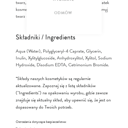
twarz, oczy oraz szyję. Czynność powtarzaj, aż płatek
kosmetyczny pozostanie czysty, a następnie przemyj
ODMÓW
twarz czystą wodą.
Składniki / Ingredients
Aqua (Water), Polyglyceryl-4 Caprate, Glycerin,
Inulin, Xylitylglucoside, Anhydroxylitol, Xylitol, Sodium
Hydroxide, Disodium EDTA, Cetrimonium Bromide.
*Składy naszych kosmetyków są regularnie
aktualizowane. Zapoznaj się z listą składników
("Ingredients") na opakowaniu wyrobu, gdzie zawsze
znajduje się aktualny skład, aby upewnić się, że jest on
dopasowany do Twoich potrzeb.
Ostrzeżenia dotyczące bezpieczeństwa: