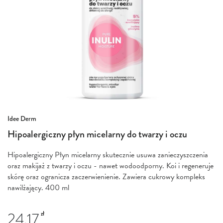
Przejdź
Idee Derm
na
Hipoalergiczny płyn micelarny do twarzy i oczu
początek
galerii
Hipoalergiczny Płyn micelarny skutecznie usuwa zanieczyszczenia
oraz makijaż z twarzy i oczu - nawet wodoodporny. Koi i regeneruje
skórę oraz ogranicza zaczerwienienie. Zawiera cukrowy kompleks
nawilżający. 400 ml
24.17
zł