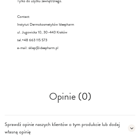
Tylko do użytku zewnętrznego.
Contact:
Instytut Dermokosmetyków Ideepharm
ul. Jugowicka 10, 30-443 Kraków
tel.+48 663 115 573
e-mail:
sklep@ideepharm.pl
Opinie
(0)
Sprawdź opinie naszych klientów o tym produkcie lub dodaj
własną opinię