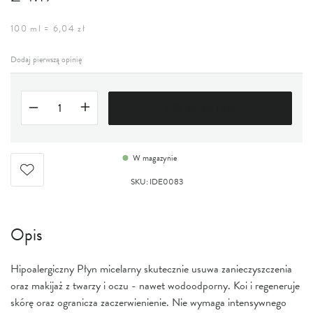
100 ml = 6,04 zł
Dodaj pierwszą opinię
DO KOSZYKA
W magazynie
SKU
:
IDE0083
Opis
Hipoalergiczny Płyn micelarny skutecznie usuwa zanieczyszczenia
oraz makijaż z twarzy i oczu - nawet wodoodporny. Koi i regeneruje
skórę oraz ogranicza zaczerwienienie. Nie wymaga intensywnego