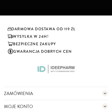
u
b
s
k
r
y
DARMOWA DOSTAWA OD 119 ZŁ
b
u
WYSYŁKA W 24H!
j
BEZPIECZNE ZAKUPY
n
a
GWARANCJA DOBRYCH CEN
s
z
n
e
w
s
l
e
ZAMÓWIENIA
t
t
MOJE KONTO
e
r