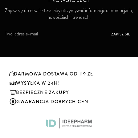
Zapisz się do newslettera, aby otrzymywać informacje o promocjach,
nowościach i trendach.
S
ZAPISZ SIĘ
u
b
s
k
r
y
DARMOWA DOSTAWA OD 119 ZŁ
b
u
WYSYŁKA W 24H!
j
BEZPIECZNE ZAKUPY
n
a
GWARANCJA DOBRYCH CEN
s
z
n
e
w
s