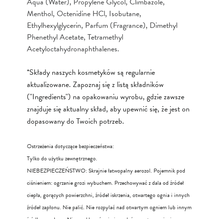
Aqua (Water), Propylene Glycol, Climbazole,
Menthol, Octenidine HCl, Isobutane,
Ethylhexylglycerin, Parfum (Fragrance), Dimethyl
Phenethyl Acetate, Tetramethyl
Acetyloctahydronaphthalenes.
*Składy naszych kosmetyków są regularnie
aktualizowane. Zapoznaj się z listą składników
("Ingredients") na opakowaniu wyrobu, gdzie zawsze
znajduje się aktualny skład, aby upewnić się, że jest on
dopasowany do Twoich potrzeb.
Ostrzeżenia dotyczące bezpieczeństwa:
Tylko do użytku zewnętrznego.
NIEBEZPIECZEŃSTWO: Skrajnie łatwopalny aerozol. Pojemnik pod
ciśnieniem: ogrzanie grozi wybuchem. Przechowywać z dala od źródeł
ciepła, gorących powierzchni, źródeł iskrzenia, otwartego ognia i innych
źródeł zapłonu. Nie palić. Nie rozpylać nad otwartym ogniem lub innym