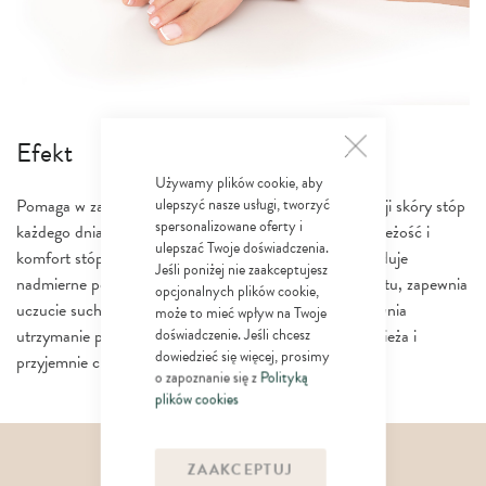
Efekt
Używamy plików cookie, aby
ulepszyć nasze usługi, tworzyć
Pomaga w zachowaniu odpowiedniej higieny i pielęgnacji skóry stóp
spersonalizowane oferty i
każdego dnia, niweluje problemy skóry, zapewniając świeżość i
ulepszać Twoje doświadczenia.
komfort stóp już od pierwszej aplikacji, skutecznie likwiduje
Jeśli poniżej nie zaakceptujesz
nadmierne pocenieneutralizuje nieprzyjemny zapach potu, zapewnia
opcjonalnych plików cookie,
uczucie suchości do 24h, działa antybakteryjnie i zapewnia
może to mieć wpływ na Twoje
doświadczenie. Jeśli chcesz
utrzymanie prawidłowej higieny stóp, intensywnie odświeża i
dowiedzieć się więcej, prosimy
przyjemnie chłodzi
o zapoznanie się z
Polityką
plików cookies
Składniki aktywne
ZAAKCEPTUJ