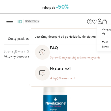
-50%
rabaty do
Przejdź
do
treści
Zaloguj
się
Jesteśmy dostępni od poniedziałku do piątku: 8.00 - 16
Załóż
konto
FAQ
NASZE
SEZONOWE
ZESTAWY
NOWOŚCI
OUTLET
P
Strona główna
Stopy
Ograniczające potliwość
MARKI
Aktywny dezodorant do stóp 5w1
Sprawdź najczęściej zadawane pytania
Przejdź
Napisz e-mail
na
koniec
sklep@farmona.pl
galerii