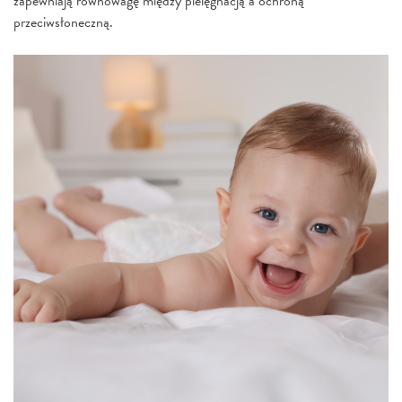
zapewniają równowagę między pielęgnacją a ochroną
przeciwsłoneczną.