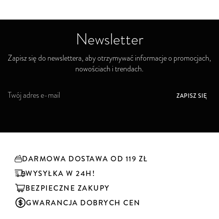
Newsletter
Zapisz się do newslettera, aby otrzymywać informacje o promocjach,
nowościach i trendach.
S
ZAPISZ SIĘ
u
b
s
k
r
y
DARMOWA DOSTAWA OD 119 ZŁ
b
u
WYSYŁKA W 24H!
j
BEZPIECZNE ZAKUPY
n
a
GWARANCJA DOBRYCH CEN
s