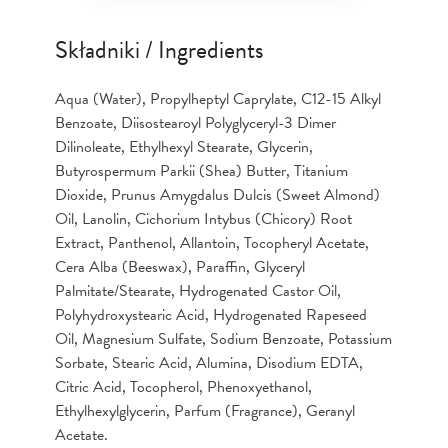
Składniki / Ingredients
Aqua (Water), Propylheptyl Caprylate, C12-15 Alkyl
Benzoate, Diisostearoyl Polyglyceryl-3 Dimer
Dilinoleate, Ethylhexyl Stearate, Glycerin,
Butyrospermum Parkii (Shea) Butter, Titanium
Dioxide, Prunus Amygdalus Dulcis (Sweet Almond)
Oil, Lanolin, Cichorium Intybus (Chicory) Root
Extract, Panthenol, Allantoin, Tocopheryl Acetate,
Cera Alba (Beeswax), Paraffin, Glyceryl
Palmitate/Stearate, Hydrogenated Castor Oil,
Polyhydroxystearic Acid, Hydrogenated Rapeseed
Oil, Magnesium Sulfate, Sodium Benzoate, Potassium
Sorbate, Stearic Acid, Alumina, Disodium EDTA,
Citric Acid, Tocopherol, Phenoxyethanol,
Ethylhexylglycerin, Parfum (Fragrance), Geranyl
Acetate.