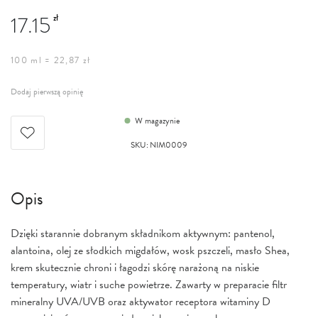
17.15
zł
100 ml = 22,87 zł
Dodaj pierwszą opinię
W magazynie
SKU
:
NIM0009
Opis
Dzięki starannie dobranym składnikom aktywnym: pantenol,
alantoina, olej ze słodkich migdałów, wosk pszczeli, masło Shea,
krem skutecznie chroni i łagodzi skórę narażoną na niskie
temperatury, wiatr i suche powietrze. Zawarty w preparacie filtr
mineralny UVA/UVB oraz aktywator receptora witaminy D