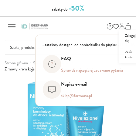
-50%
rabaty do
Przejdź
do
treści
Zaloguj
się
Jesteśmy dostępni od poniedziałku do piątku: 8.00 - 16
Załóż
konto
FAQ
NASZE
SEZONOWE
ZESTAWY
NOWOŚCI
OUTLET
P
Strona główna
Sezonowe
Dla dzieci
MARKI
Zimowy krem kojący dla dzieci i niemowląt
Sprawdź najczęściej zadawane pytania
Przejdź
Napisz e-mail
na
koniec
sklep@farmona.pl
galerii