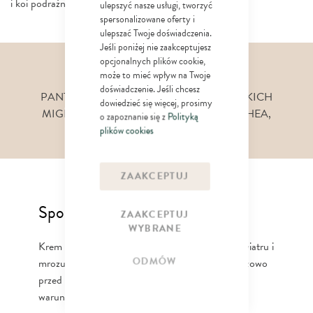
i koi podrażnienia wywołane zmianami temperatur
ulepszyć nasze usługi, tworzyć
spersonalizowane oferty i
ulepszać Twoje doświadczenia.
Jeśli poniżej nie zaakceptujesz
opcjonalnych plików cookie,
Składniki aktywne
może to mieć wpływ na Twoje
doświadczenie. Jeśli chcesz
PANTENOL, ALANTOINA, OLEJ ZE SŁODKICH
dowiedzieć się więcej, prosimy
MIGDAŁÓW, WOSK PSZCZELI, MASŁO SHEA,
o zapoznanie się z
Polityką
AKTYWATOR WITAMINY D
plików cookies
ZAAKCEPTUJ
Sposób użycia
ZAAKCEPTUJ
WYBRANE
Krem nanieść na miejsca narażone na działanie wiatru i
ODMÓW
mrozu, delikatnie wmasować. Stosować każdorazowo
przed ekspozycją na działanie niekorzystnych
warunków atmosferycznych.