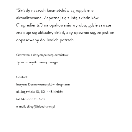
*Składy naszych kosmetyków są regularnie
aktualizowane. Zapoznaj się z listą składników
("Ingredients") na opakowaniu wyrobu, gdzie zawsze
znajduje się aktualny skład, aby upewnić się, że jest on
dopasowany do Twoich potrzeb.
Ostrzeżenia dotyczące bezpieczeństwa:
Tylko do użytku zewnętrznego.
Contact:
Instytut Dermokosmetyków Ideepharm
ul. Jugowicka 10, 30-443 Kraków
tel.+48 663 115 573
e-mail:
sklep@ideepharm.pl