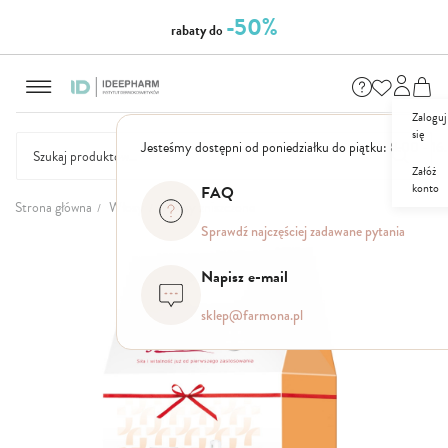
-50%
rabaty do
Przejdź
do
treści
Zaloguj
się
Jesteśmy dostępni od poniedziałku do piątku: 8.00 - 16
Załóż
konto
FAQ
NASZE
SEZONOWE
ZESTAWY
NOWOŚCI
OUTLET
P
Strona główna
Włosy
Włosy zniszczone
MARKI
Sprawdź najczęściej zadawane pytania
Przejdź
na
Napisz e-mail
koniec
galerii
sklep@farmona.pl