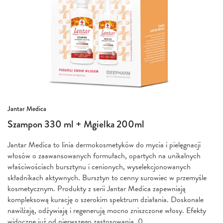
Przejdź
Jantar Medica
na
Szampon 330 ml + Mgielka 200ml
początek
galerii
Jantar Medica to linia dermokosmetyków do mycia i pielęgnacji
włosów o zaawansowanych formułach, opartych na unikalnych
właściwościach bursztynu i cenionych, wyselekcjonowanych
składnikach aktywnych. Bursztyn to cenny surowiec w przemyśle
kosmetycznym. Produkty z serii Jantar Medica zapewniają
kompleksową kurację o szerokim spektrum działania. Doskonale
nawilżają, odżywiają i regenerują mocno zniszczone włosy. Efekty
widoczne już od pierwszego zastosowania. 0