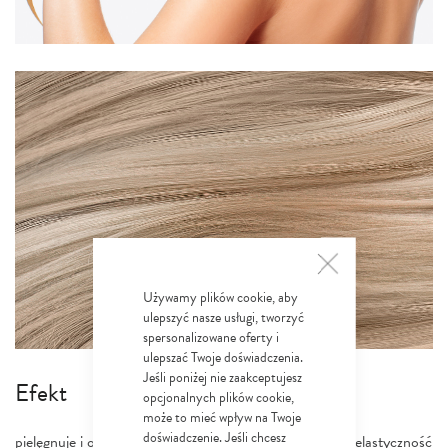
Używamy plików cookie, aby
ulepszyć nasze usługi, tworzyć
spersonalizowane oferty i
ulepszać Twoje doświadczenia.
Jeśli poniżej nie zaakceptujesz
Efekt
opcjonalnych plików cookie,
może to mieć wpływ na Twoje
doświadczenie. Jeśli chcesz
pielęgnuje i odżywia włosy | przywraca włosom połysk i elastyczność