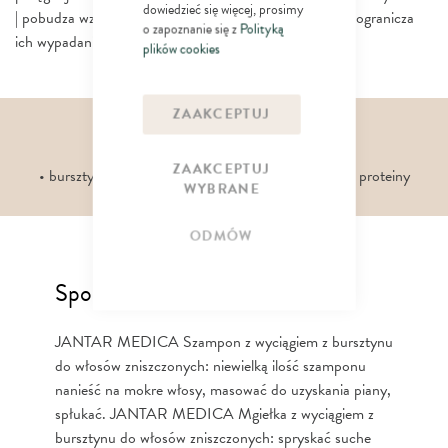
dowiedzieć się więcej, prosimy
| pobudza wzrost włosów | poprawia kondycję włosów i ogranicza
o zapoznanie się z
Polityką
ich wypadanie | odbudowuje strukturę włosów
plików cookies
ZAAKCEPTUJ
Składniki aktywne
ZAAKCEPTUJ
• bursztyn, biotyna, arginina, niacynamid, keratyna, proteiny
WYBRANE
ODMÓW
Sposób użycia
JANTAR MEDICA Szampon z wyciągiem z bursztynu
do włosów zniszczonych: niewielką ilość szamponu
nanieść na mokre włosy, masować do uzyskania piany,
spłukać. JANTAR MEDICA Mgiełka z wyciągiem z
bursztynu do włosów zniszczonych: spryskać suche