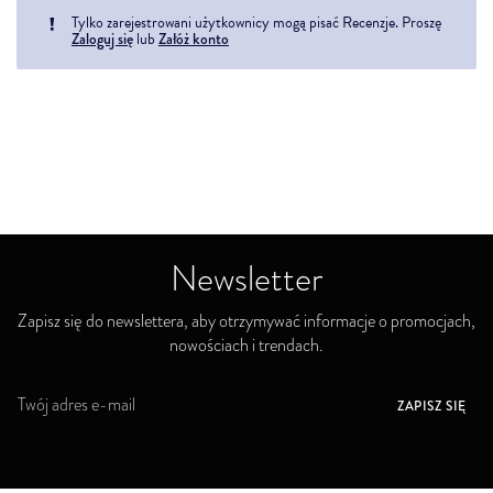
Tylko zarejestrowani użytkownicy mogą pisać Recenzje. Proszę
Zaloguj się
lub
Załóż konto
Newsletter
Zapisz się do newslettera, aby otrzymywać informacje o promocjach,
nowościach i trendach.
S
ZAPISZ SIĘ
u
b
s
k