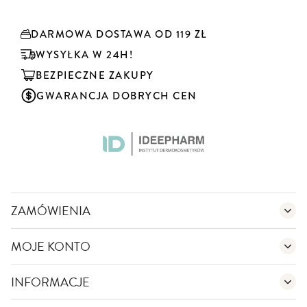
r
y
DARMOWA DOSTAWA OD 119 ZŁ
b
u
WYSYŁKA W 24H!
j
BEZPIECZNE ZAKUPY
n
a
GWARANCJA DOBRYCH CEN
s
z
n
e
w
s
l
e
ZAMÓWIENIA
t
t
MOJE KONTO
e
r
:
INFORMACJE