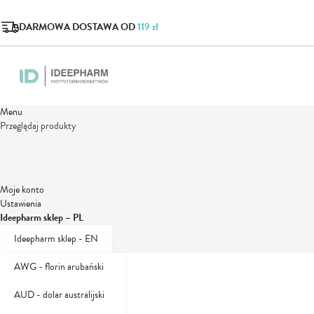
DARMOWA DOSTAWA OD
119 zł
Menu
Przeglądaj produkty
Moje konto
Ustawienia
Ideepharm sklep – PL
Waluta
Ideepharm sklep - EN
PLN - złoty polski
AWG - florin arubański
AUD - dolar australijski