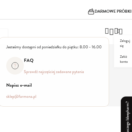
DARMOWE PRÓBKI
Zaloguj
się
Jesteśmy dostępni od poniedziałku do piątku: 8.00 - 16.00
Załóż
FAQ
PROMO
konto
Sprawdź najczęściej zadawane pytania
Napisz e-mail
sklep@farmona.pl
Dlaczego Ideepharm?