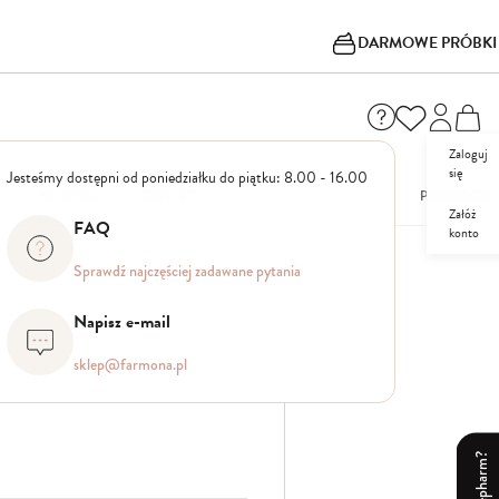
DARMOWE PRÓBKI
Zaloguj
się
Jesteśmy dostępni od poniedziałku do piątku: 8.00 - 16.00
I
NOWOŚCI
OUTLET
PROMOCJE
Załóż
FAQ
konto
Sprawdź najczęściej zadawane pytania
Napisz e-mail
sklep@farmona.pl