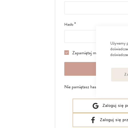
Hasło
Używamy pli
doświadczen
Zapamiętaj mnie
czytaj więcej
doświadczen
ZALOGUJ 
Z
Nie pamiętasz hasła?
Zaloguj się 
Zaloguj się p