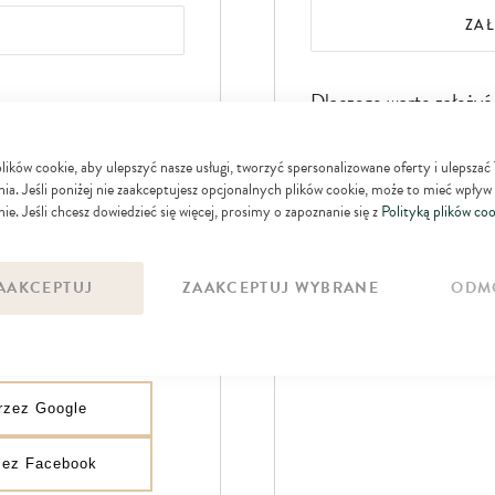
ZA
Dlaczego warto założyć
Przy następnej wizycie 
ków cookie, aby ulepszyć nasze usługi, tworzyć spersonalizowane oferty i ulepszać
danych
ia. Jeśli poniżej nie zaakceptujesz opcjonalnych plików cookie, może to mieć wpływ
ie. Jeśli chcesz dowiedzieć się więcej, prosimy o zapoznanie się z
Polityką plików coo
Zyskujesz dostęp do ogr
SIĘ
Możesz otrzymywać spec
AAKCEPTUJ
ZAAKCEPTUJ WYBRANE
ODM
produktowe
przez Google
rzez Facebook