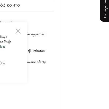
Dlaczego Ideepharm?
ŁÓŻ KONTO
 konto?
nie musisz powtórnie wypełniać
 Twoje
 na Twoje
kies
aniczonych promocji i rabatów
jalne spersonalizowane oferty
ÓW