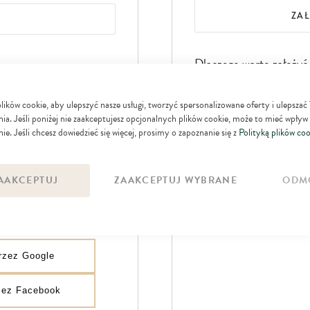
ZA
Dlaczego warto założyć
Przy następnej wizycie 
ków cookie, aby ulepszyć nasze usługi, tworzyć spersonalizowane oferty i ulepszać
danych
ia. Jeśli poniżej nie zaakceptujesz opcjonalnych plików cookie, może to mieć wpływ
ie. Jeśli chcesz dowiedzieć się więcej, prosimy o zapoznanie się z
Polityką plików coo
Zyskujesz dostęp do ogr
SIĘ
Możesz otrzymywać spec
AAKCEPTUJ
ZAAKCEPTUJ WYBRANE
ODM
produktowe
przez Google
rzez Facebook