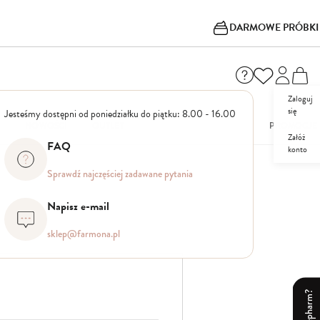
DARMOWE PRÓBKI
Zaloguj
się
Jesteśmy dostępni od poniedziałku do piątku: 8.00 - 16.00
I
NOWOŚCI
OUTLET
PROMOCJE
Załóż
FAQ
konto
Sprawdź najczęściej zadawane pytania
Napisz e-mail
sklep@farmona.pl