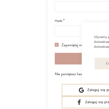
Hasło
Używamy pli
doświadczen
Zapamiętaj mnie
czytaj więcej
doświadczen
ZALOGUJ 
Z
Nie pamiętasz hasła?
Zaloguj się 
Zaloguj się p