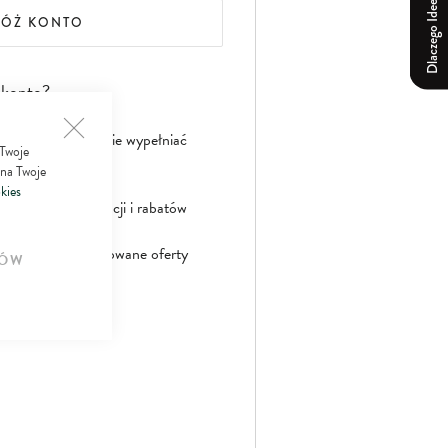
Dlaczego Ideepharm?
ŁÓŻ KONTO
 konto?
nie musisz powtórnie wypełniać
 Twoje
 na Twoje
kies
aniczonych promocji i rabatów
jalne spersonalizowane oferty
ÓW