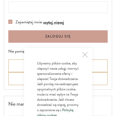
Zapamiętaj mnie
czytaj więcej
ZALOGUJ SIĘ
Nie pamiętasz hasła?
ZAMKNIJ
Używamy plików cookie, aby
Zaloguj się przez Google
ulepszyć nasze usługi, tworzyć
spersonalizowane oferty i
ulepszać Twoje doświadczenia.
Zaloguj się przez Facebook
Jeśli poniżej nie zaakceptujesz
opcjonalnych plików cookie,
może to mieć wpływ na Twoje
doświadczenie. Jeśli chcesz
Nie mam konta
dowiedzieć się więcej, prosimy
o zapoznanie się z
Polityką
plików cookies