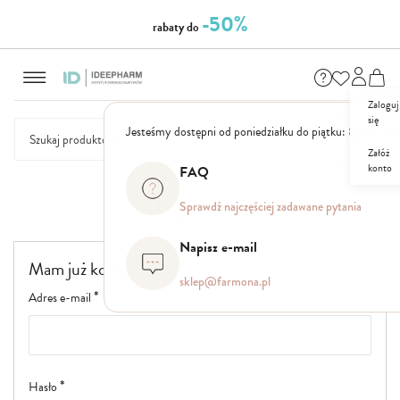
-50%
rabaty do
Przejdź
do
treści
Zaloguj
się
Jesteśmy dostępni od poniedziałku do piątku: 8.00 - 16
Załóż
konto
FAQ
NASZE
SEZONOWE
ZESTAWY
NOWOŚCI
OUTLET
P
MARKI
Logowanie
Sprawdź najczęściej zadawane pytania
Napisz e-mail
Mam już konto
sklep@farmona.pl
Adres e-mail
Hasło