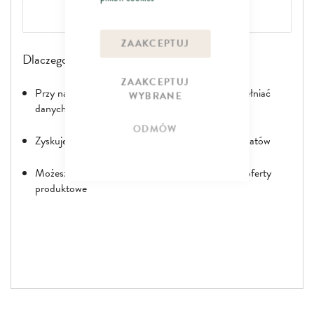
ZAŁÓŻ KONTO
ZAAKCEPTUJ
Dlaczego warto założyć konto?
ZAAKCEPTUJ
Przy następnej wizycie nie musisz powtórnie wypełniać
WYBRANE
danych
ODMÓW
Zyskujesz dostęp do ograniczonych promocji i rabatów
Możesz otrzymywać specjalne spersonalizowane oferty
produktowe