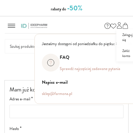
-50%
rabaty do
Przejdź
NASZE
SEZONOWE
ZESTAWY
NOWOŚCI
OUTLET
P
do
MARKI
treści
Zaloguj
się
Jesteśmy dostępni od poniedziałku do piątku: 8.00 - 16
Załóż
konto
FAQ
Logowanie
Sprawdź najczęściej zadawane pytania
Napisz e-mail
Mam już konto
sklep@farmona.pl
Adres e-mail
Hasło