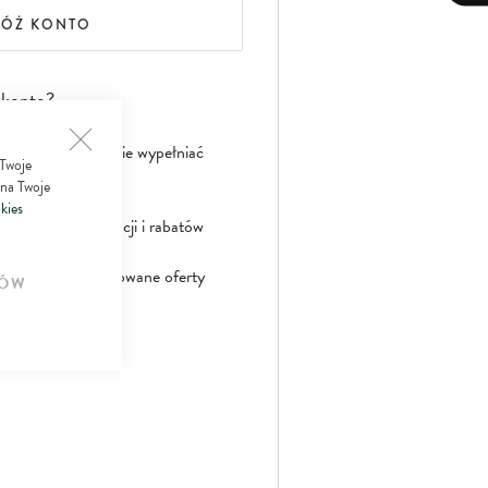
ŁÓŻ KONTO
 konto?
nie musisz powtórnie wypełniać
 Twoje
 na Twoje
kies
aniczonych promocji i rabatów
jalne spersonalizowane oferty
ÓW