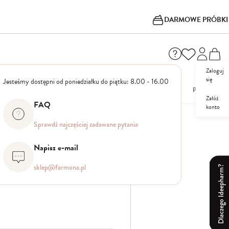
DARMOWE PRÓBKI
Zaloguj
się
Jesteśmy dostępni od poniedziałku do piątku: 8.00 - 16.00
I
NOWOŚCI
OUTLET
PROMOCJE
Załóż
FAQ
konto
Sprawdź najczęściej zadawane pytania
Napisz e-mail
sklep@farmona.pl
Dlaczego Ideepharm?