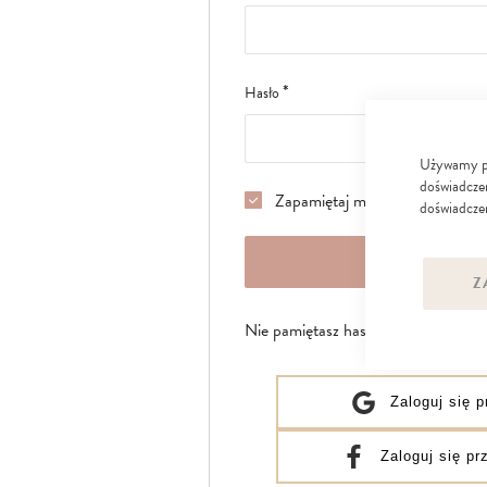
Hasło
Używamy pli
doświadczen
Zapamiętaj mnie
czytaj więcej
doświadczen
ZALOGUJ 
Z
Nie pamiętasz hasła?
Zaloguj się 
Zaloguj się p