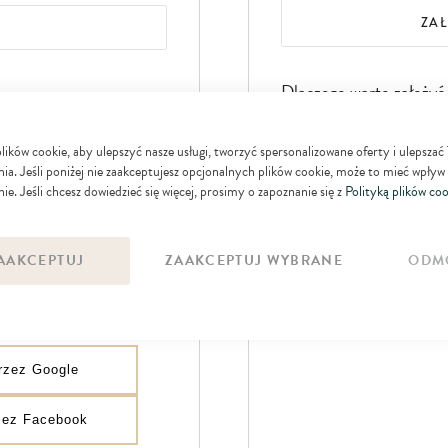
ZA
Dlaczego warto założyć
Przy następnej wizycie 
ków cookie, aby ulepszyć nasze usługi, tworzyć spersonalizowane oferty i ulepszać
danych
ia. Jeśli poniżej nie zaakceptujesz opcjonalnych plików cookie, może to mieć wpływ
ie. Jeśli chcesz dowiedzieć się więcej, prosimy o zapoznanie się z
Polityką plików coo
Zyskujesz dostęp do ogr
SIĘ
Możesz otrzymywać spec
AAKCEPTUJ
ZAAKCEPTUJ WYBRANE
ODM
produktowe
przez Google
rzez Facebook