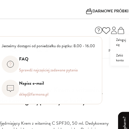
DARMOWE PRÓBKI
Zaloguj
się
Jesteśmy dostępni od poniedziałku do piątku: 8.00 - 16.00
I
NOWOŚCI
OUTLET
PROMOCJE
Załóż
FAQ
konto
Sprawdź najczęściej zadawane pytania
Napisz e-mail
ająco-Ujędrniający Krem z witaminą
sklep@farmona.pl
o każdego typu cery w każdym
Ujędrniający Krem z witaminą C SPF30, 50 ml. Dedykowany