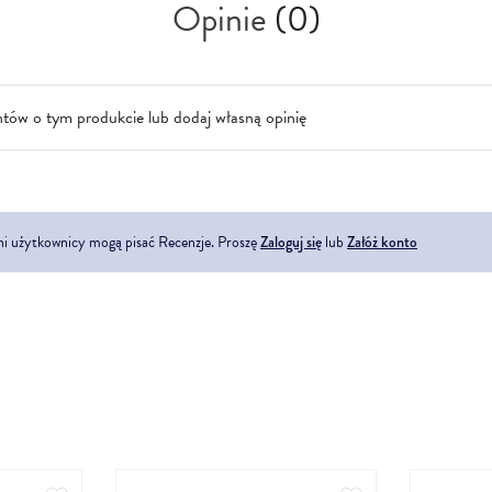
Opinie
(0)
ntów o tym produkcie lub dodaj własną opinię
ni użytkownicy mogą pisać Recenzje. Proszę
Zaloguj się
lub
Załóż konto