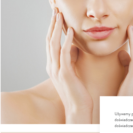
Używamy pli
doświadczen
doświadczen