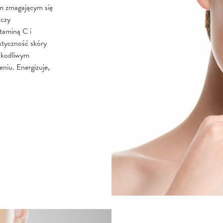
m zmagającym się
 czy
taminą C i
styczność skóry
szkodliwym
niu. Energizuje,