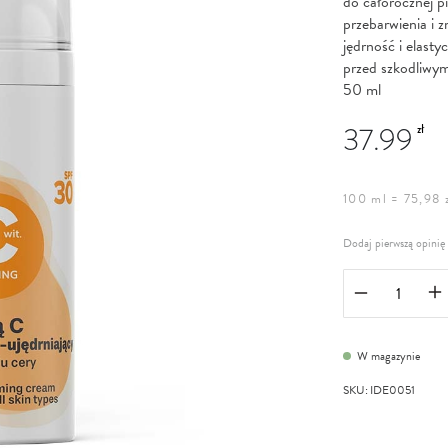
do całorocznej p
przebarwienia i 
jędrność i elasty
przed szkodliwy
50 ml
37.99
zł
100 ml = 75,98 
Dodaj pierwszą opinię
W magazynie
SKU
:
IDE0051