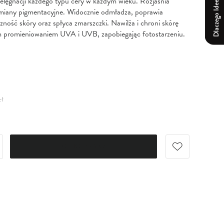
Dlaczego Ideepharm?
ielęgnacji każdego typu cery w każdym wieku. Rozjaśnia
zmiany pigmentacyjne. Widocznie odmładza, poprawia
czność skóry oraz spłyca zmarszczki. Nawilża i chroni skórę
m promieniowaniem UVA i UVB, zapobiegając fotostarzeniu.
zł
DO KOSZYKA