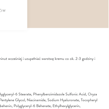
ÓW
nut wcześniej i uzupełniać warstwę kremu co ok. 2-3 godziny i
yglyceryl-6 Stearate, Phenylbenzimidazole Sulfonic Acid, Oryza
Pentylene Glycol, Niacinamide, Sodium Hyaluronate, Tocopheryl
behenin, Polyglyceryl-6 Behenate, Ethylhexylglycerin,