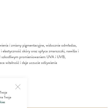
wienia i zmiany pigmentacyjne, widocznie odmładza,
i elastyczność skóry oraz spłyca zmarszczki, nawilża i
ed szkodliwym promieniowaniem UVA i UVB,
aca witalność i daje uczucie odżywienia
 Twoje
 na Twoje
kies