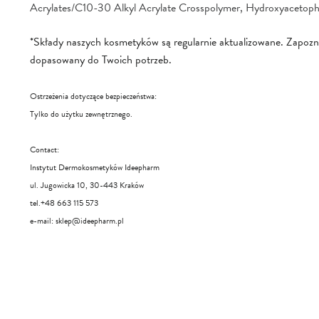
Acrylates/C10-30 Alkyl Acrylate Crosspolymer, Hydroxyaceto
*Składy naszych kosmetyków są regularnie aktualizowane. Zapoznaj 
dopasowany do Twoich potrzeb.
Ostrzeżenia dotyczące bezpieczeństwa:
Tylko do użytku zewnętrznego.
Contact:
Instytut Dermokosmetyków Ideepharm
ul. Jugowicka 10, 30-443 Kraków
tel.+48 663 115 573
e-mail:
sklep@ideepharm.pl