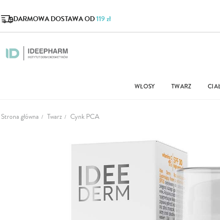
DARMOWA DOSTAWA OD
119 zł
WŁOSY
TWARZ
CIA
Strona główna
Twarz
Cynk PCA
Przejdź
na
koniec
galerii