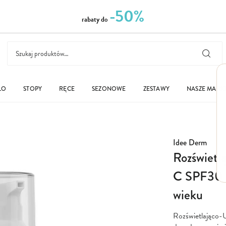
-50%
rabaty do
ŁO
STOPY
RĘCE
SEZONOWE
ZESTAWY
NASZE MARK
Idee Derm
Rozświetl
C SPF30 d
wieku
Rozświetlająco-