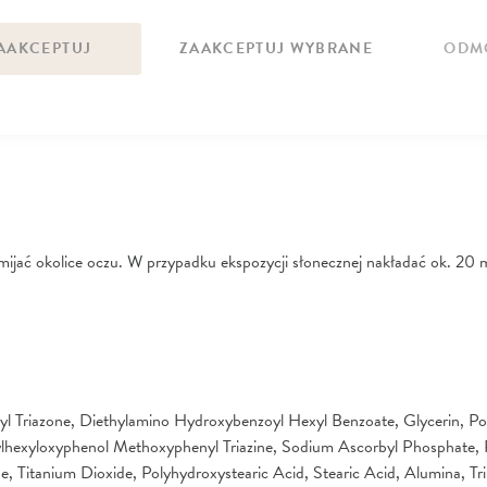
Składniki aktywne
AAKCEPTUJ
ZAAKCEPTUJ WYBRANE
ODM
witamina C, witamina E, kwas hialuronowy
ać okolice oczu. W przypadku ekspozycji słonecznej nakładać ok. 20 mi
yl Triazone, Diethylamino Hydroxybenzoyl Hexyl Benzoate, Glycerin, Pol
ylhexyloxyphenol Methoxyphenyl Triazine, Sodium Ascorbyl Phosphate, 
 Titanium Dioxide, Polyhydroxystearic Acid, Stearic Acid, Alumina, Tri